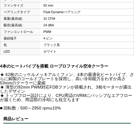
ファンサイズ
92 mm
ベアリングタイプ
Fluid Dynamicベアリング
風量(最高値)
31 CFM
騒音(最高値)
24 dBA
ファンコントロール
PWM
接続端子
4 ピン
色
ブラック系
LED
ホワイト
4本のヒートパイプを搭載 ロープロファイル空冷クーラー
★ 62枚のニッケルメッキアルミフィン、4本の最適化ヒートパイプ、さ
らに銅製のコールドプレートを採用し、高い冷却能力をわずか高さ
53mmのクーラーに凝縮
★ 薄型の92mm PWM対応FDBファンが搭載され、3相モーターが露出
したデザイン
★ トップフロー設計により、CPU周辺のVRMにパッシブなエアフロー
が届くため、周辺部の冷却にも役立ちます
■ 回転数：500～2950 rpm±10%
商品レビュー