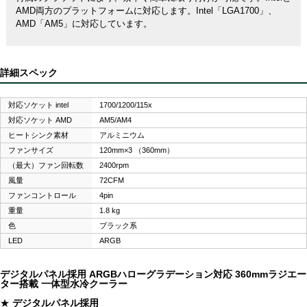
AMD両方のプラットフォームに対応します。Intel「LGA1700」、
AMD「AM5」に対応しています。
詳細スペック
対応ソケット intel
1700/1200/115x
対応ソケット AMD
AM5/AM4
ヒートシンク素材
アルミニウム
ファンサイズ
120mm×3 （360mm）
（最大）ファン回転数
2400rpm
風量
72CFM
ファンコントロール
4pin
重量
1.8 kg
色
ブラック系
LED
ARGB
デジタルパネル採用 ARGBハローグラデーション対応 360mmラジエー
ター搭載 一体型水冷クーラー
★
デジタルパネル採用