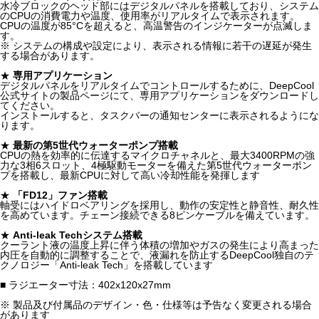
水冷ブロックのヘッド部にはデジタルパネルを搭載しており、システム
のCPUの消費電力や温度、使用率がリアルタイムで表示されます。
CPUの温度が85°Cを超えると、高温警告のインジケーターが点滅しま
す。
※ システムの構成や設定により、表示される情報に若干の遅延が発生
する場合があります。
★
専用アプリケーション
デジタルパネルをリアルタイムでコントロールするために、DeepCool
公式サイトの製品ページにて、専用アプリケーションをダウンロードし
てください。
インストールすると、タスクバーの通知センターに表示されるようにな
ります。
★
最新の第5世代ウォーターポンプ搭載
CPUの熱を効率的に伝達するマイクロチャネルと、最大3400RPMの強
力な3相6スロット、4極駆動モーターを備えた第5世代ウォーターポン
プを搭載し、最新CPUに対して高い冷却性能を発揮します
★
「FD12」ファン搭載
軸受にはハイドロベアリングを採用し、動作の安定性と静音性、耐久性
を高めています。チェーン接続できる8ピンケーブルを備えています。
★
Anti-leak Techシステム搭載
クーラント液の温度上昇に伴う体積の増加やガスの発生により高まった
内圧を自動的に調整することで、液漏れを防止するDeepCool独自のテ
クノロジー「Anti-leak Tech」を搭載しています
■ ラジエーター寸法：402x120x27mm
※ 製品及び付属品のデザイン・色・仕様等は予告なく変更される場合
があります