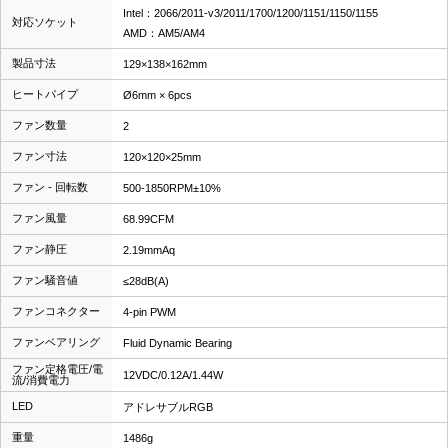
Intel：2066/2011-v3/2011/1700/1200/1151/1150/1155
対応ソケット
AMD：AM5/AM4
製品寸法
129×138×162mm
ヒートパイプ
Ø6mm × 6pcs
ファン数量
2
ファン寸法
120×120×25mm
ファン - 回転数
500-1850RPM±10%
ファン風量
68.99CFM
ファン静圧
2.19mmAq
ファン騒音値
≤28dB(A)
ファンコネクター
4-pin PWM
ファンベアリング
Fluid Dynamic Bearing
ファン定格電圧/電
12VDC/0.12A/1.44W
流/消費電力
LED
アドレサブルRGB
重量
1486g