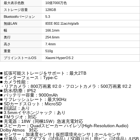
最大表示色数
10億7000万色
ストレージ容量
128GB
Bluetoothバージョン
5.3
無線LAN
IEEE 802.11ac/n/g/a/b
幅
166.1mm
奥行
254.6mm
高さ
7.4mm
重量
510g
プリインストールOS
Xiaomi HyperOS 2
■ 拡張可能ストレージをサポート：最大2TB
■ インターフェース：Type-C
■ カメラ性能：
・リアカメラ：800万画素 f/2.0・フロントカメラ：500万画素 f/2.2
■ 防水/防塵：IP52
■ バッテリー容量：9000mAh
■ リフレッシュレート：最大90Hz
■ SDカードスロット：MicroSD
■ 顔認証：あり
■ 3.5mmイヤホンジャック：あり
■ FMラジオ：対応
■ 充電器：18W（同梱15W）急速充電対応
■ スピーカー：Quadスピーカー ハイレゾ(High-Resolution Audio)
Dolby Atmos 対応
■ センサー：加速度センサ | 仮想環境光センサ | ホールセンサ
■ 付属品：AC アダプタ（試供品）/ SD取り出し用ピン（試供品）/USB