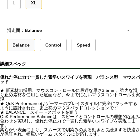
L
XL
滑走面：
Balance
Balance
Control
Speed
詳細スペック
優れた停止力で一貫した素早いスワイプを実現 バランス型 マウスパ
ッド
★ 新素材の採用、マウスコントロールに最適な厚さ3.5mm、強力な滑
り止め素材を使用した底面など、今までにないマウスコントロールを実
現
★ QcK Performanceはゲーマーのプレイスタイルに完全にマッチする
ように設計された、史上初のマウスパッドコレクションです
★ BALANCE スイートスポットを狙う
QcK Performance Balanceは、スピードとコントロールの理想的な組み
合わせを実現し、優れた停止力で一貫した素早いスワイプを実現しま
す。
柔らかい表面により、スムーズで馴染みのある動きと長続きする快適さ
が保証され、幅広いゲーム スタイルに対応します。