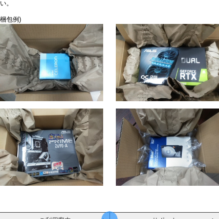
い。
梱包例)