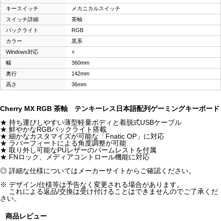
キースイッチ
メカニカルスイッチ
スイッチ詳細
茶軸
バックライト
RGB
カラー
黒系
Windows対応
○
幅
360mm
奥行
142mm
高さ
36mm
Cherry MX RGB 茶軸 テンキーレス日本語配列ゲーミングキーボード
★ 持ち運びしやすい薄型軽量ボディと着脱式USBケーブル
★ 鮮やかなRGBバックライト搭載
★ 細かなカスタマイズが可能な「Fnatic OP」に対応
★ ラバーフィートによる角度調整が可能
★ 取り外し可能なPUレザーのパームレストを付属
★ FNロック、メディアコントロール機能に対応
◎ 詳細な仕様についてはメーカーサイトからご確認ください。
※ デザイン/仕様等は予告なく変更される場合があります。
これによる返品/交換は受け付けることはできませんのでご了承くだ
さい。
商品レビュー