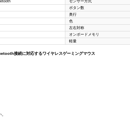
etooth
センサー方式
ボタン数
奥行
色
左右対称
オンボードメモリ
軽量
uetooth接続に対応するワイヤレスゲーミングマウス
い。