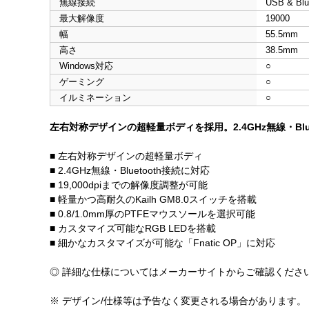
無線接続
USB & Blu
最大解像度
19000
幅
55.5mm
高さ
38.5mm
Windows対応
○
ゲーミング
○
イルミネーション
○
左右対称デザインの超軽量ボディを採用。2.4GHz無線・Bl
■ 左右対称デザインの超軽量ボディ
■ 2.4GHz無線・Bluetooth接続に対応
■ 19,000dpiまでの解像度調整が可能
■ 軽量かつ高耐久のKailh GM8.0スイッチを搭載
■ 0.8/1.0mm厚のPTFEマウスソールを選択可能
■ カスタマイズ可能なRGB LEDを搭載
■ 細かなカスタマイズが可能な「Fnatic OP」に対応
◎ 詳細な仕様についてはメーカーサイトからご確認くださ
※ デザイン/仕様等は予告なく変更される場合があります。