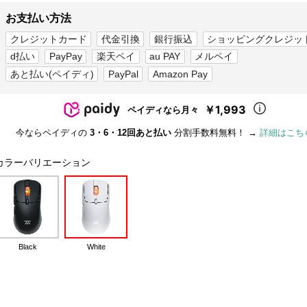
お支払い方法
クレジットカード
代金引換
銀行振込
ショッピングクレジッ
d払い
PayPay
楽天ペイ
au PAY
メルペイ
あと払い(ペイディ)
PayPal
Amazon Pay
￥1,993
ペイディなら月々
今ならペイディの
3・6・12回あと払い
分割手数料無料！ →
詳細はこち
カラーバリエーション
Black
White