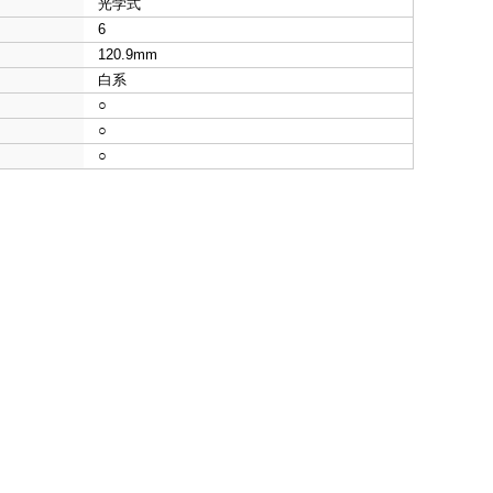
光学式
6
120.9mm
白系
○
○
○