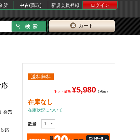
業所
中古(買取)
新規会員登録
ログイン
カート
送料無料
 対応
¥5,980
ネット価格
（税込）
在庫なし
在庫状況について
月 発売
数量
に対応