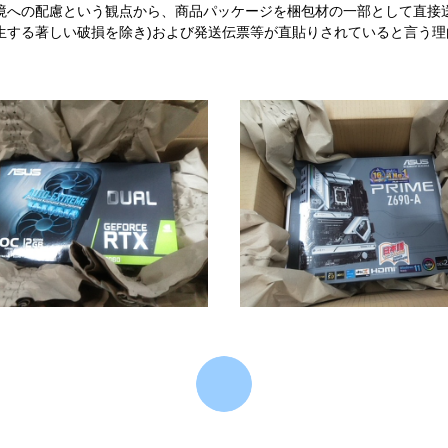
境への配慮という観点から、商品パッケージを梱包材の一部として直接
生する著しい破損を除き)および発送伝票等が直貼りされていると言う