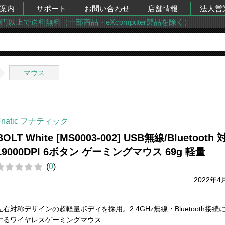
案内
サポート
お問い合わせ
店舗情報
法人営
00円以上で送料無料（一部商品・eXcomputer製品を除く）
マウス
Fnatic フナティック
BOLT White [MS0003-002] USB無線/Bluetooth
19000DPI 6ボタン ゲーミングマウス 69g 軽量
(
0
)
2022年4
左右対称デザインの超軽量ボディを採用。2.4GHz無線・Bluetooth接続
するワイヤレスゲーミングマウス