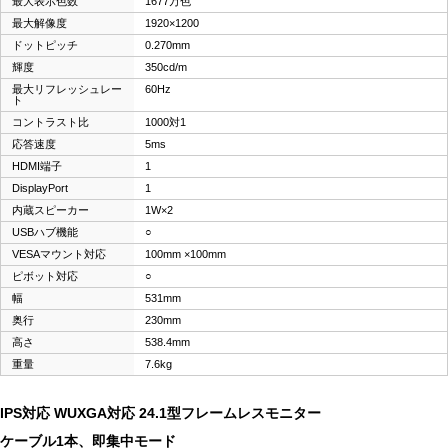
最大表示色数
1677万色
最大解像度
1920×1200
ドットピッチ
0.270mm
輝度
350cd/m
最大リフレッシュレー
60Hz
ト
コントラスト比
1000対1
応答速度
5ms
HDMI端子
1
DisplayPort
1
内蔵スピーカー
1W×2
USBハブ機能
○
VESAマウント対応
100mm ×100mm
ピボット対応
○
幅
531mm
奥行
230mm
高さ
538.4mm
重量
7.6kg
IPS対応 WUXGA対応 24.1型フレームレスモニター
ケーブル1本、即集中モード