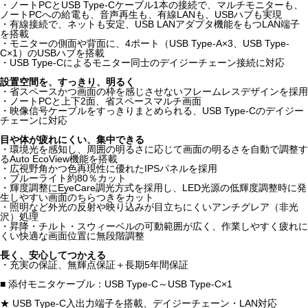
・ノートPCとUSB Type-Cケーブル1本の接続で、マルチモニターも、
ノートPCへの給電も、音声再生も、有線LANも、USBハブも実現
・有線接続で、ネットも安定、USB LANアダプタ機能をもつLAN端子
を搭載
・モニターの側面や背面に、4ポート（USB Type-A×3、USB Type-
C×1）のUSBハブを搭載
・USB Type-Cによるモニター同士のデイジーチェーン接続に対応
設置空間を、すっきり、明るく
・省スペースかつ画面の枠を感じさせないフレームレスデザインを採用
・ノートPCと上下2面、省スペースマルチ画面
・映像信号ケーブルをすっきりまとめられる、USB Type-Cのデイジー
チェーンに対応
目や体が疲れにくい、集中できる
・環境光を感知し、周囲の明るさに応じて画面の明るさを自動で調整す
るAuto EcoView機能を搭載
・広視野角かつ色再現性に優れたIPSパネルを採用
・ブルーライト約80％カット
・輝度調整にEyeCare調光方式を採用し、LED光源の低輝度調整時に発
生しやすい画面のちらつきをカット
・照明など外光の反射や映り込みが目立ちにくいアンチグレア（非光
沢）処理
・昇降・チルト・スウィーベルの可動範囲が広く、作業しやすく疲れに
くい快適な画面位置に無段階調整
長く、安心してつかえる
・充実の保証、無輝点保証＋長期5年間保証
■ 添付モニタケーブル：USB Type-C～USB Type-C×1
★ USB Type-C入出力端子を搭載、デイジーチェーン・LAN対応