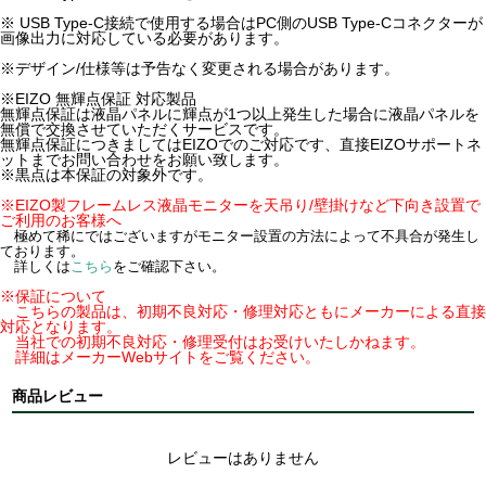
※ USB Type-C接続で使用する場合はPC側のUSB Type-Cコネクターが
画像出力に対応している必要があります。
※デザイン/仕様等は予告なく変更される場合があります。
※EIZO 無輝点保証 対応製品
無輝点保証は液晶パネルに輝点が1つ以上発生した場合に液晶パネルを
無償で交換させていただくサービスです。
無輝点保証につきましてはEIZOでのご対応です、直接EIZOサポートネ
ットまでお問い合わせをお願い致します。
※黒点は本保証の対象外です。
※EIZO製フレームレス液晶モニターを天吊り/壁掛けなど下向き設置で
ご利用のお客様へ
極めて稀にではございますがモニター設置の方法によって不具合が発生し
ております。
詳しくは
こちら
をご確認下さい。
※保証について
こちらの製品は、初期不良対応・修理対応ともにメーカーによる直接
対応となります。
当社での初期不良対応・修理受付はお受けいたしかねます。
詳細はメーカーWebサイトをご覧ください。
商品レビュー
レビューはありません