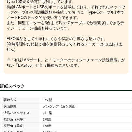
Type-C接続＆給電にも対応しています。
有線LANポートとUSBのポートを搭載しており、それぞれにネットワ
ークケーブルや周辺機器類を接続しておけば、Type-Cケーブル1本で
ノートPCのドック的な使い方もできます。
また、同型モニターを3台までType-Cケーブルで数珠繋ぎにできるデ
ィジーチェーン機能も持っています。
EIZO製品としての壊れにくさや保証の手厚さも魅力です。
(今時修理中に代替え機を無償貸出してくれるメーカーはほぼありま
せん)
※「有線LANポート」と「モニターのディジーチェーン接続機能」が
無い「EV2485」と言う機種もございます。
詳細スペック
駆動方式
IPS 型
表面処理
ノングレア（反射防止）
液晶パネルサイズ
24.1型
視野角（水平）
178度
視野角（垂直）
178度