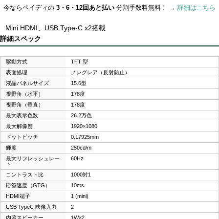
今ならペイディの
3・6・12回あと払い
分割手数料無料！ →
詳細はこちら
Mini HDMI、USB Type-C x2搭載
詳細スペック
駆動方式
TFT 型
表面処理
ノングレア（反射防止）
液晶パネルサイズ
15.6型
視野角（水平）
178度
視野角（垂直）
178度
最大表示色数
26.2万色
最大解像度
1920×1080
ドットピッチ
0.17925mm
輝度
250cd/m
最大リフレッシュレー
60Hz
ト
コントラスト比
1000対1
応答速度（GTG）
10ms
HDMI端子
1 (mini)
USB TypeC 映像入力
2
内蔵スピーカー
1W×2