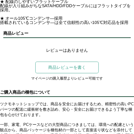
★ 配線のしやすいフラットケーブル
配線が入り組みがちなSATA/HDD/FDDケーブルにはフラットタイプを
採用。
★ オール105℃コンデンサ―採用
搭載されているコンデンサ―は全て信頼性の高い105℃対応品を採用
商品レビュー
レビューはありません
商品レビューを書く
マイページの購入履歴よりレビュー可能です
ご購入商品の梱包について
ツクモネットショップでは、商品を安全にお届けするため、精密性の高いPC
パーツの配送に緩衝材を敷き詰め、安心・安全にお届けできるよう丁寧な梱
包を心がけております。
一部、家電、PCケースなどの大型商品につきましては、環境への配慮という
観点から、商品パッケージを梱包材の一部として直接送り状などを添付して