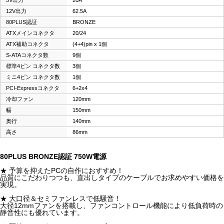
12V出力
62.5A
80PLUS認証
BRONZE
ATXメインコネクタ
20/24
ATX補助コネクタ
(4+4)pin x 1個
S-ATAコネクタ数
9個
標準4ピン コネクタ数
3個
ミニ4ピン コネクタ数
1個
PCI-Expressコネクタ
6+2x4
冷却ファン
120mm
幅
150mm
奥行
140mm
高さ
86mm
80PLUS BRONZE認証 750W電源
★ 予算を抑えたPCの自作におすすめ！
品質にこだわりつつも、直出しタイプのケーブルでお求めやすい価格を
実現。
★ 大口径＆セミファンレスで低騒音！
大径12mmファンを搭載し、ファンコントロール機能により低負荷時の
静音性にも優れています。