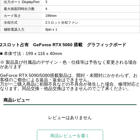
出力ポート DisplayPort
3
最大画面同時出力数
4
カード長さ
199mm
冷却方式
2スロット冷却ファン
補助電源入力
8pin x 1
2スロット占有 GeForce RTX 5060 搭載 グラフィックボード
■ 本体寸法：199 x 116 x 40mm
※ 製品及び付属品のデザイン・色・仕様等は予告なく変更される場合
があります
GeForce RTX 5090/5080搭載製品は、開封・未開封にかかわらず、お
客様のご都合による返品・返金はできません。
万が一ご購入商品に初期不良などの不具合が発生した場合、修理対応と
なります。同品交換・他品交換はできませんのでご了承ください。
商品レビュー
レビューはありません
商品レビューを書く