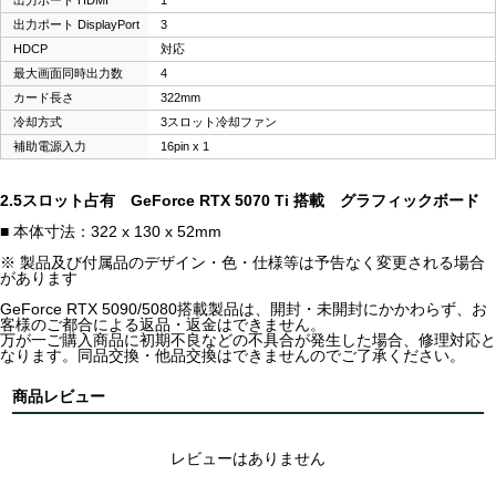
出力ポート HDMI
1
出力ポート DisplayPort
3
HDCP
対応
最大画面同時出力数
4
カード長さ
322mm
冷却方式
3スロット冷却ファン
補助電源入力
16pin x 1
2.5スロット占有 GeForce RTX 5070 Ti 搭載 グラフィックボード
■ 本体寸法：322 x 130 x 52mm
※ 製品及び付属品のデザイン・色・仕様等は予告なく変更される場合
があります
GeForce RTX 5090/5080搭載製品は、開封・未開封にかかわらず、お
客様のご都合による返品・返金はできません。
万が一ご購入商品に初期不良などの不具合が発生した場合、修理対応と
なります。同品交換・他品交換はできませんのでご了承ください。
商品レビュー
レビューはありません