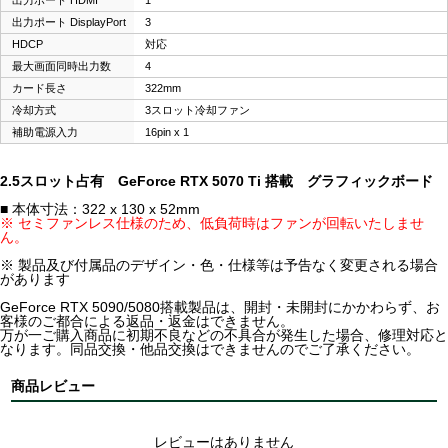
出力ポート HDMI
1
出力ポート DisplayPort
3
HDCP
対応
最大画面同時出力数
4
カード長さ
322mm
冷却方式
3スロット冷却ファン
補助電源入力
16pin x 1
2.5スロット占有 GeForce RTX 5070 Ti 搭載 グラフィックボード
■ 本体寸法：322 x 130 x 52mm
※ セミファンレス仕様のため、低負荷時はファンが回転いたしませ
ん。
※ 製品及び付属品のデザイン・色・仕様等は予告なく変更される場合
があります
GeForce RTX 5090/5080搭載製品は、開封・未開封にかかわらず、お
客様のご都合による返品・返金はできません。
万が一ご購入商品に初期不良などの不具合が発生した場合、修理対応と
なります。同品交換・他品交換はできませんのでご了承ください。
商品レビュー
レビューはありません