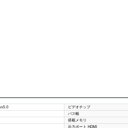
ss5.0
ビデオチップ
バス幅
搭載メモリ
出力ポート HDMI