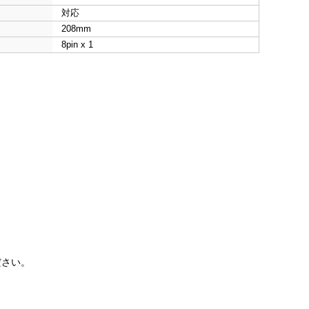
対応
208mm
8pin x 1
ださい。