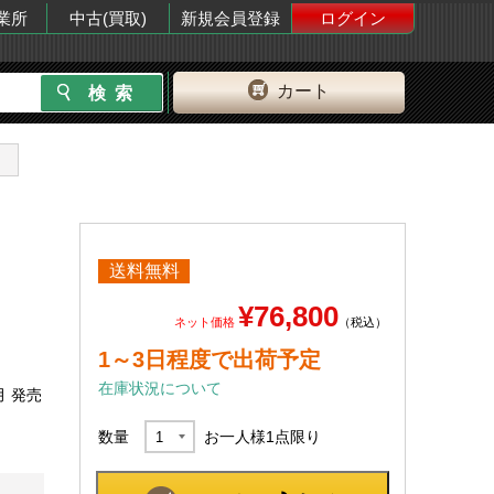
業所
中古(買取)
新規会員登録
ログイン
カート
送料無料
¥76,800
ネット価格
（税込）
1～3日程度で出荷予定
在庫状況について
月 発売
数量
お一人様
1
点限り