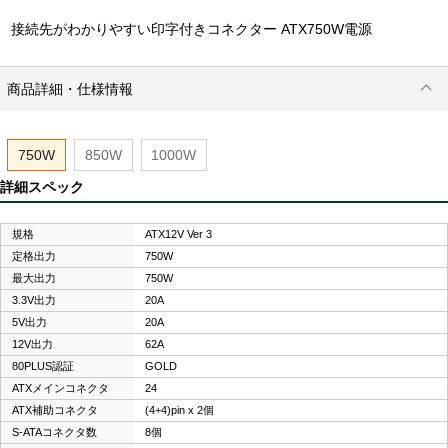
接続先がわかりやすい印字付きコネクター ATX750W電源
商品詳細・仕様情報
750W
850W
1000W
詳細スペック
規格
ATX12V Ver 3
定格出力
750W
最大出力
750W
3.3V出力
20A
5V出力
20A
12V出力
62A
80PLUS認証
GOLD
ATXメインコネクタ
24
ATX補助コネクタ
(4+4)pin x 2個
S-ATAコネクタ数
8個