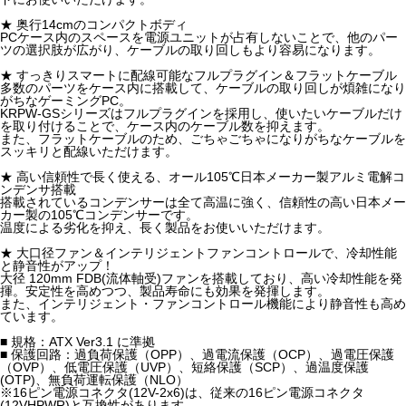
★ 奥行14cmのコンパクトボディ
PCケース内のスペースを電源ユニットが占有しないことで、他のパー
ツの選択肢が広がり、ケーブルの取り回しもより容易になります。
★ すっきりスマートに配線可能なフルプラグイン＆フラットケーブル
多数のパーツをケース内に搭載して、ケーブルの取り回しが煩雑になり
がちなゲーミングPC。
KRPW-GSシリーズはフルプラグインを採用し、使いたいケーブルだけ
を取り付けることで、ケース内のケーブル数を抑えます。
また、フラットケーブルのため、ごちゃごちゃになりがちなケーブルを
スッキリと配線いただけます。
★ 高い信頼性で長く使える、オール105℃日本メーカー製アルミ電解コ
ンデンサ搭載
搭載されているコンデンサーは全て高温に強く、信頼性の高い日本メー
カー製の105℃コンデンサーです。
温度による劣化を抑え、長く製品をお使いいただけます。
★ 大口径ファン＆インテリジェントファンコントロールで、冷却性能
と静音性がアップ！
大径 120mm FDB(流体軸受)ファンを搭載しており、高い冷却性能を発
揮。安定性を高めつつ、製品寿命にも効果を発揮します。
また、インテリジェント・ファンコントロール機能により静音性も高め
ています。
■ 規格：ATX Ver3.1 に準拠
■ 保護回路：過負荷保護（OPP）、過電流保護（OCP）、過電圧保護
（OVP）、低電圧保護（UVP）、短絡保護（SCP）、過温度保護
(OTP)、無負荷運転保護（NLO）
※16ピン電源コネクタ(12V-2x6)は、従来の16ピン電源コネクタ
(12VHPWR)と互換性があります。