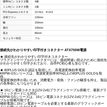
標準4ピン コネクタ数
4個
ミニ4ピン コネクタ数
1個
PCI-Expressコネクタ
12+4x1、6+2x2
冷却ファン
120mm
幅
150mm
奥行
140mm
高さ
86mm
モジュラー対応
フル
接続先がわかりやすい印字付きコネクター ATX750W電源
★ 接続先がわかりやすい印字付きコネクター
プラグインケーブルのコネクターには、接続間違い防止のために接続先
がわかりやすく印字されており、自作PC初心者も安心です。
★ 80PLUS GOLD 認証を取得した、高電源変換効率電源
KRPW-GSシリーズは、電源変更効率90%以上の80PLUS GOLDを取
得。
電源変換効率が高いため、消費電力・発熱・ファンの騒音を抑え、製品
の長寿命にもつながります。
★ 16ピン電源コネクタ(12V-2x6)プラグインケーブル搭載で、最新グラ
フィックボードにも対応
KRPW-GSシリーズは、16ピン電源コネクタ(12V-2x6)プラグインケー
ブルが搭載可能です。
補助電源に16ピン電源ケーブルを必要とする最新のグラフィックボー
ドにお使いいただけます。