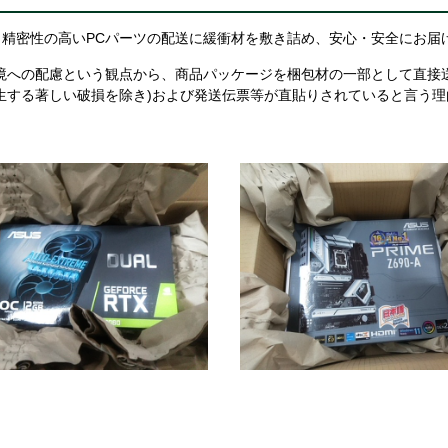
精密性の高いPCパーツの配送に緩衝材を敷き詰め、安心・安全にお届
境への配慮という観点から、商品パッケージを梱包材の一部として直接
生する著しい破損を除き)および発送伝票等が直貼りされていると言う