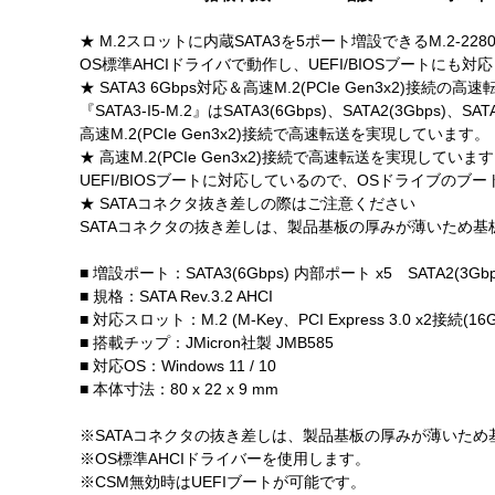
★ M.2スロットに内蔵SATA3を5ポート増設できるM.2-228
OS標準AHCIドライバで動作し、UEFI/BIOSブートにも対
★ SATA3 6Gbps対応＆高速M.2(PCIe Gen3x2)接続の高速
『SATA3-I5-M.2』はSATA3(6Gbps)、SATA2(3Gbps)、SA
高速M.2(PCIe Gen3x2)接続で高速転送を実現しています。
★ 高速M.2(PCIe Gen3x2)接続で高速転送を実現していま
UEFI/BIOSブートに対応しているので、OSドライブのブ
★ SATAコネクタ抜き差しの際はご注意ください
SATAコネクタの抜き差しは、製品基板の厚みが薄いため
■ 増設ポート：SATA3(6Gbps) 内部ポート x5 SATA2(3Gbp
■ 規格：SATA Rev.3.2 AHCI
■ 対応スロット：M.2 (M-Key、PCI Express 3.0 x2接続(16G
■ 搭載チップ：JMicron社製 JMB585
■ 対応OS：Windows 11 / 10
■ 本体寸法：80 x 22 x 9 mm
※SATAコネクタの抜き差しは、製品基板の厚みが薄いた
※OS標準AHCIドライバーを使用します。
※CSM無効時はUEFIブートが可能です。