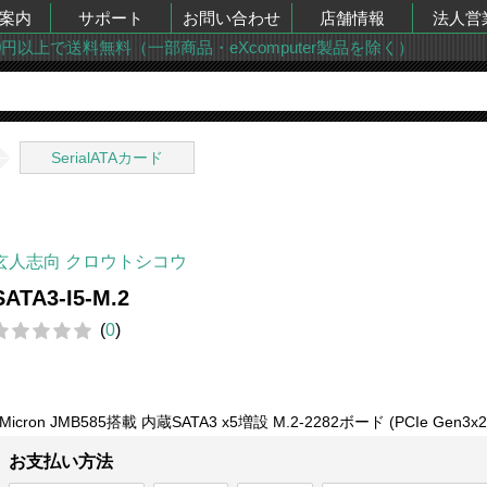
案内
サポート
お問い合わせ
店舗情報
法人営
00円以上で送料無料（一部商品・eXcomputer製品を除く）
SerialATAカード
玄人志向 クロウトシコウ
SATA3-I5-M.2
(
0
)
JMicron JMB585搭載 内蔵SATA3 x5増設 M.2-2282ボード (PCIe Gen3x
お支払い方法