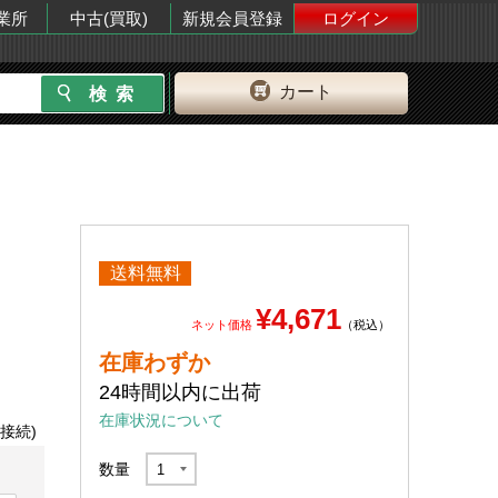
業所
中古(買取)
新規会員登録
ログイン
カート
送料無料
¥4,671
ネット価格
（税込）
在庫わずか
24時間以内に出荷
在庫状況について
2接続)
数量