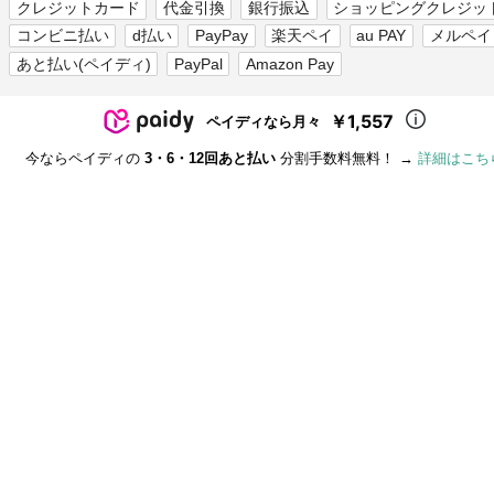
クレジットカード
代金引換
銀行振込
ショッピングクレジッ
コンビニ払い
d払い
PayPay
楽天ペイ
au PAY
メルペイ
あと払い(ペイディ)
PayPal
Amazon Pay
￥1,557
ペイディなら月々
今ならペイディの
3・6・12回あと払い
分割手数料無料！ →
詳細はこち