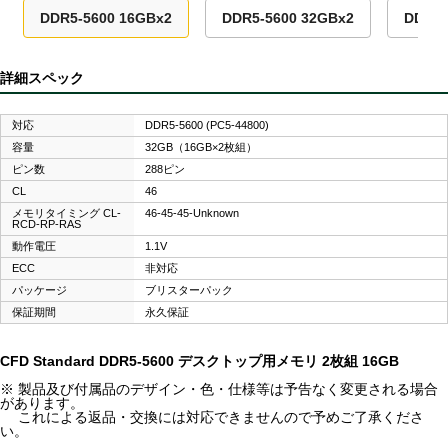
DDR5-5600 16GBx2
DDR5-5600 32GBx2
DDR5-
詳細スペック
対応
DDR5-5600 (PC5-44800)
容量
32GB（16GB×2枚組）
ピン数
288ピン
CL
46
メモリタイミング CL-
46-45-45-Unknown
RCD-RP-RAS
動作電圧
1.1V
ECC
非対応
パッケージ
ブリスターパック
保証期間
永久保証
CFD Standard DDR5-5600 デスクトップ用メモリ 2枚組 16GB
※ 製品及び付属品のデザイン・色・仕様等は予告なく変更される場合
があります。
これによる返品・交換には対応できませんので予めご了承くださ
い。