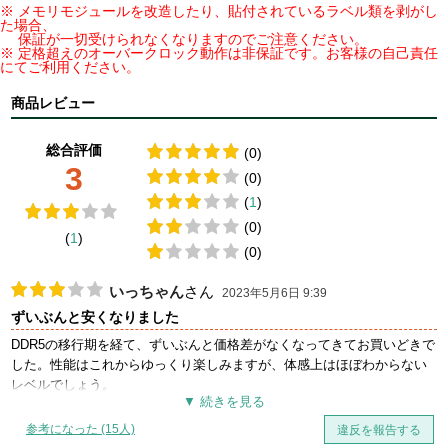
※ メモリモジュールを改造したり、貼付されているラベル類を剥がし
た場合、
保証が一切受けられなくなりますのでご注意ください。
※ 定格超えのオーバークロック動作は非保証です。お客様の自己責任
にてご利用ください。
商品レビュー
総合評価
(0)
3
(0)
(
1
)
(0)
(
1
)
(0)
いっちゃん
さん
2023年5月6日 9:39
ずいぶんと安くなりました
DDR5の移行期を経て、ずいぶんと価格差がなくなってきてお買いどきで
した。性能はこれからゆっくり楽しみますが、体感上はほぼわからない
レベルでしょう。
参考になった (15人)
違反を報告する