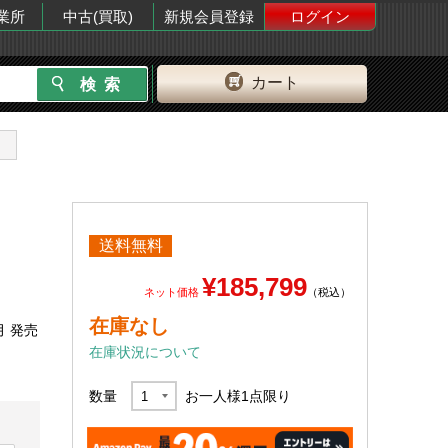
業所
中古(買取)
新規会員登録
ログイン
カート
送料無料
¥185,799
ネット価格
（税込）
在庫なし
月 発売
在庫状況について
数量
お一人様
1
点限り