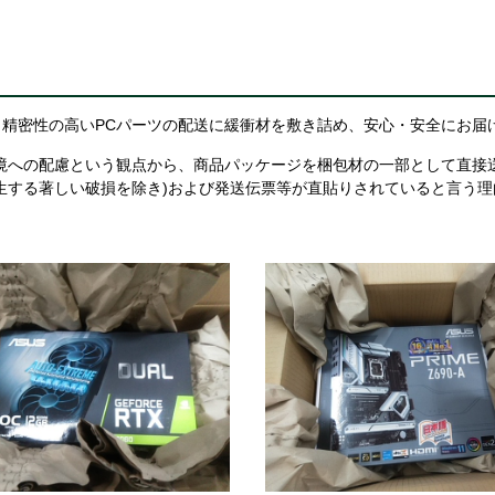
精密性の高いPCパーツの配送に緩衝材を敷き詰め、安心・安全にお届
境への配慮という観点から、商品パッケージを梱包材の一部として直接
生する著しい破損を除き)および発送伝票等が直貼りされていると言う