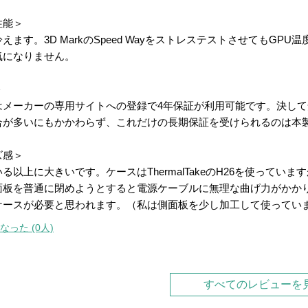
性能＞
えます。3D MarkのSpeed WayをストレステストさせてもG
気になりません。
＞
はメーカーの専用サイトへの登録で4年保証が利用可能です。決して
合が多いにもかかわらず、これだけの長期保証を受けられるのは本
ズ感＞
る以上に大きいです。ケースはThermalTakeのH26を使って
面板を普通に閉めようとすると電源ケーブルに無理な曲げ力がかかり
ケースが必要と思われます。（私は側面板を少し加工して使ってい
なった (0人)
すべてのレビューを