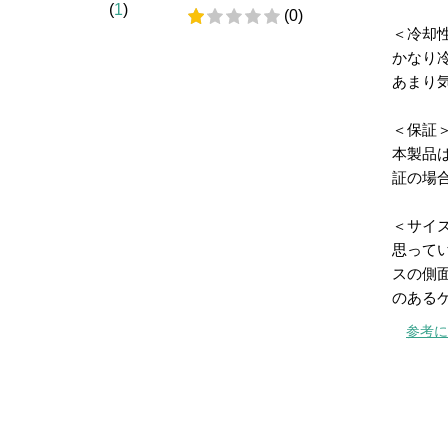
(
1
)
(0)
＜冷却
かなり冷
あまり
＜保証
本製品
証の場
＜サイ
思ってい
スの側
のある
参考に