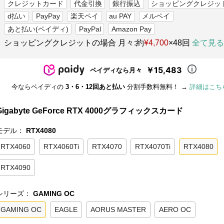
クレジットカード
代金引換
銀行振込
ショッピングクレジッ
d払い
PayPay
楽天ペイ
au PAY
メルペイ
あと払い(ペイディ)
PayPal
Amazon Pay
ショッピングクレジットの場合 月々:約
¥4,700
×48回
全て見る
￥15,483
ペイディなら月々
今ならペイディの
3・6・12回あと払い
分割手数料無料！ →
詳細はこち
Gigabyte GeForce RTX 4000グラフィックスカード
モデル：
RTX4080
RTX4060
RTX4060Ti
RTX4070
RTX4070Ti
RTX4080
RTX4090
シリーズ：
GAMING OC
GAMING OC
EAGLE
AORUS MASTER
AERO OC