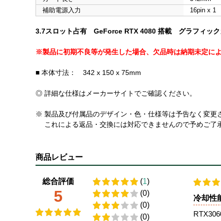
補助電源入力
16pin x 1
3.7スロット占有 GeForce RTX 4080 搭載 グラフィッ
※製品に初期不良等が発生した場合、欠品時は納期未定に
■ 本体寸法： 342 x 150 x 75mm
◎ 詳細な仕様はメーカーサイトでご確認ください。
※ 製品及び付属品のデザイン・色・仕様等は予告なく変更
これによる返品・交換には対応できませんので予めご了
商品レビュー
総合評価
(
1
)
5
(0)
冷却性
(0)
RTX3
(0)