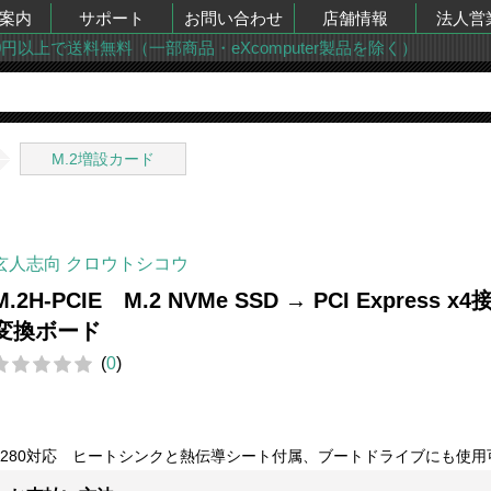
案内
サポート
お問い合わせ
店舗情報
法人営
00円以上で送料無料（一部商品・eXcomputer製品を除く）
M.2増設カード
玄人志向 クロウトシコウ
M.2H-PCIE M.2 NVMe SSD → PCI Express x4
変換ボード
(
0
)
2280対応 ヒートシンクと熱伝導シート付属、ブートドライブにも使用