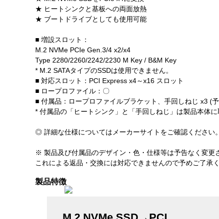
★ ヒートシンクと基板への両面放熱
★ ブートドライブとしても使用可能
■ 増設スロット：
M.2 NVMe PCIe Gen.3/4 x2/x4
Type 2280/2260/2242/2230 M Key / B&M Key
* M.2 SATAタイプのSSDは使用できません。
■ 対応スロット：PCI Express x4～x16 スロット
■ ロープロファイル：〇
■ 付属品：ロープロファイルブラケット、手回しねじ x3 (予備:通
* 付属品の「ヒートシンク」と「手回しねじ」は製品本体
◎ 詳細な仕様についてはメーカーサイトをご確認ください
※ 製品及び付属品のデザイン・色・仕様等は予告なく変更
これによる返品・交換には対応できませんので予めご了承
製品特徴
M.2 NVMe SSD→PCI