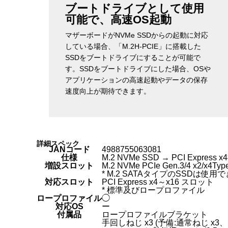
ブートドライブとして使用
可能で、高速OS起動
マザーボードがNVMe SSDからの起動に対応
している場合、「M.2H-PCIE」に搭載した
SSDをブートドライブにすることが可能で
す。SSDをブートドライブにした場合、OSや
アプリケーションの高速起動やデータの保存
速度向上が期待できます。
詳細スペック
JANコード
4988755063081
仕様
M.2 NVMe SSD → PCI Expre
増設スロット
M.2 NVMe PCIe Gen.3/4 x2/x4Typ
* M.2 SATAタイプのSSDは使
対応スロット
PCI Express x4～x16 スロット
* 標準及びロープロファイル
ロープロファイル
◯
対応OS
ー
付属品
ロープロファイルブラケット
手回しねじ x3 (予備:通常ねじ x