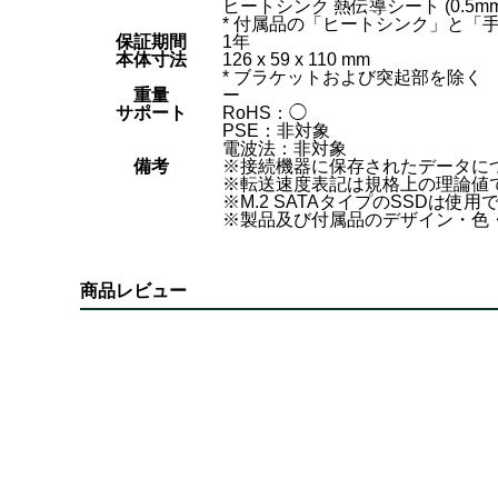
ヒートシンク 熱伝導シート (0.5mm x2
* 付属品の「ヒートシンク」と
保証期間
1年
本体寸法
126 x 59 x 110 mm
* ブラケットおよび突起部を除く
重量
ー
サポート
RoHS：◯
PSE：非対象
電波法：非対象
備考
※接続機器に保存されたデータに
※転送速度表記は規格上の理論値
※M.2 SATAタイプのSSDは使
※製品及び付属品のデザイン・色
商品レビュー