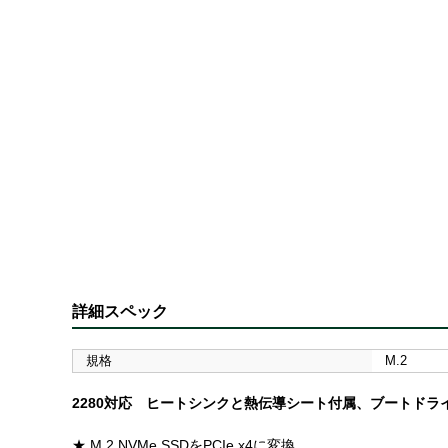
詳細スペック
規格
M.2
2280対応 ヒートシンクと熱伝導シート付属、ブートドラ
★ M.2 NVMe SSDをPCIe x4に変換