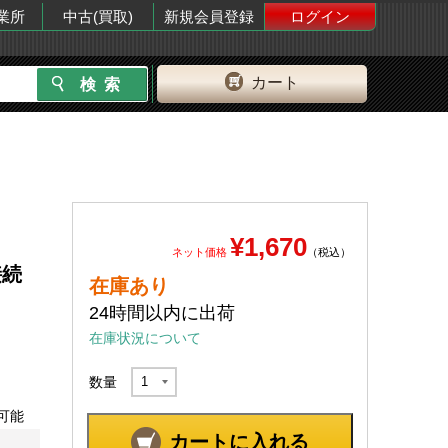
業所
中古(買取)
新規会員登録
ログイン
カート
¥1,670
ネット価格
（税込）
接続
在庫あり
24時間以内に出荷
在庫状況について
数量
可能
カートに入れる