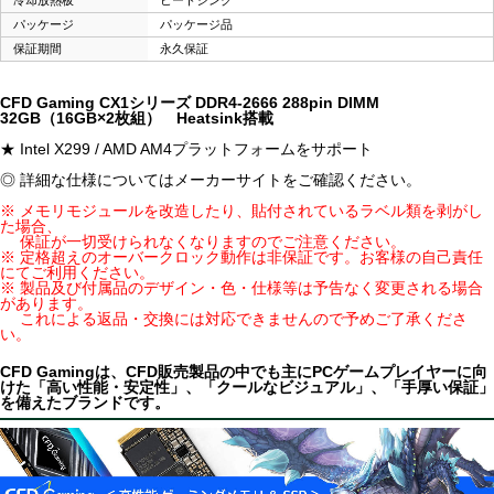
パッケージ
パッケージ品
保証期間
永久保証
CFD Gaming CX1シリーズ DDR4-2666 288pin DIMM
32GB（16GB×2枚組） Heatsink搭載
★ Intel X299 / AMD AM4プラットフォームをサポート
◎ 詳細な仕様についてはメーカーサイトをご確認ください。
※ メモリモジュールを改造したり、貼付されているラベル類を剥がし
た場合、
保証が一切受けられなくなりますのでご注意ください。
※ 定格超えのオーバークロック動作は非保証です。お客様の自己責任
にてご利用ください。
※ 製品及び付属品のデザイン・色・仕様等は予告なく変更される場合
があります。
これによる返品・交換には対応できませんので予めご了承くださ
い。
CFD Gamingは、CFD販売製品の中でも主にPCゲームプレイヤーに向
けた「高い性能・安定性」、「クールなビジュアル」、「手厚い保証」
を備えたブランドです。