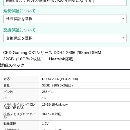
同時加入で片方の保証料金が20％割引になります！
延長保証について
交換保証について
CFD Gaming CX1シリーズ DDR4-2666 288pin DIMM
32GB（16GB×2枚組） Heatsink搭載
詳細スペック
対応
DDR4-2666 (PC4-21300)
容量
32GB（16GB×2枚組）
ピン数
288ピン
CL
16
メモリタイミング CL-
16-18-18-Unknown
RCD-RP-RAS
拡張メモリプロファイ
XMP 2.0 対応
ル
動作電圧
1.2V
冷却放熱板
ヒートシンク