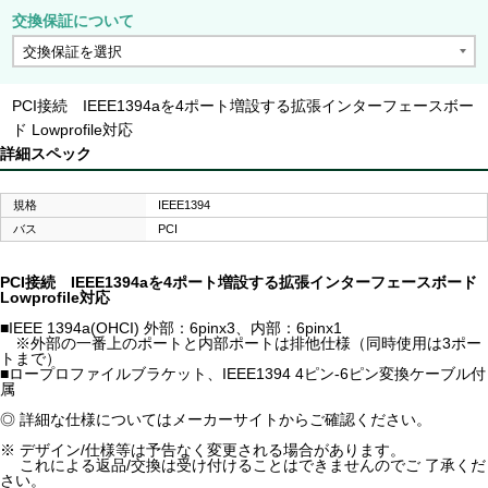
交換保証について
PCI接続 IEEE1394aを4ポート増設する拡張インターフェースボー
ド Lowprofile対応
詳細スペック
規格
IEEE1394
バス
PCI
PCI接続 IEEE1394aを4ポート増設する拡張インターフェースボード
Lowprofile対応
■IEEE 1394a(OHCI) 外部：6pinx3、内部：6pinx1
※外部の一番上のポートと内部ポートは排他仕様（同時使用は3ポー
トまで）
■ロープロファイルブラケット、IEEE1394 4ピン-6ピン変換ケーブル付
属
◎ 詳細な仕様についてはメーカーサイトからご確認ください。
※ デザイン/仕様等は予告なく変更される場合があります。
これによる返品/交換は受け付けることはできませんのでご 了承くだ
さい。