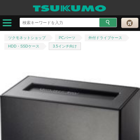
ツクモネットショップ
PCパーツ
外付ドライブケース
HDD・SSDケース
3.5インチ向け