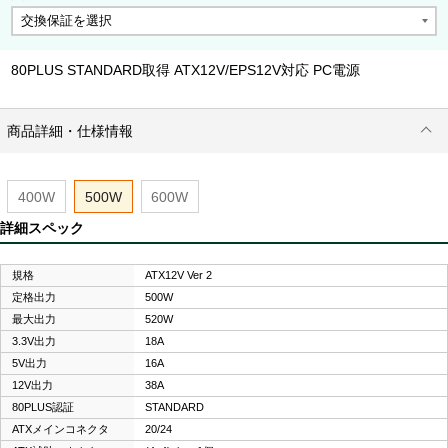
80PLUS STANDARD取得 ATX12V/EPS12V対応 PC電源
商品詳細・仕様情報
400W
500W
600W
詳細スペック
規格
ATX12V Ver 2
定格出力
500W
最大出力
520W
3.3V出力
18A
5V出力
16A
12V出力
38A
80PLUS認証
STANDARD
ATXメインコネクタ
20/24