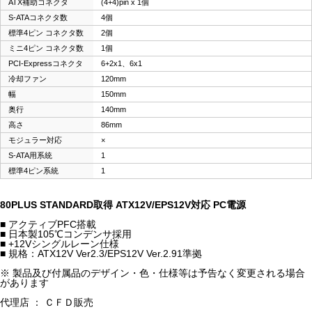
ATX補助コネクタ
(4+4)pin x 1個
S-ATAコネクタ数
4個
標準4ピン コネクタ数
2個
ミニ4ピン コネクタ数
1個
PCI-Expressコネクタ
6+2x1、6x1
冷却ファン
120mm
幅
150mm
奥行
140mm
高さ
86mm
モジュラー対応
×
S-ATA用系統
1
標準4ピン系統
1
80PLUS STANDARD取得 ATX12V/EPS12V対応 PC電源
■ アクティブPFC搭載
■ 日本製105℃コンデンサ採用
■ +12Vシングルレーン仕様
■ 規格：ATX12V Ver2.3/EPS12V Ver.2.91準拠
※ 製品及び付属品のデザイン・色・仕様等は予告なく変更される場合
があります
代理店 ： ＣＦＤ販売