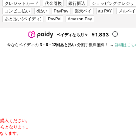
クレジットカード
代金引換
銀行振込
ショッピングクレジッ
コンビニ払い
d払い
PayPay
楽天ペイ
au PAY
メルペイ
あと払い(ペイディ)
PayPal
Amazon Pay
￥1,833
ペイディなら月々
今ならペイディの
3・6・12回あと払い
分割手数料無料！ →
詳細はこち
ご購入ください。
からとなります。
となります。