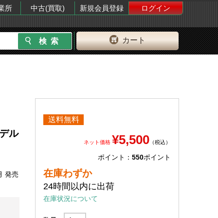
業所
中古(買取)
新規会員登録
ログイン
カート
送料無料
モデル
¥5,500
ネット価格
（税込）
ポイント：
550
ポイント
在庫わずか
月 発売
24時間以内に出荷
在庫状況について