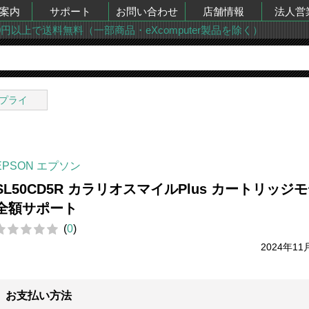
案内
サポート
お問い合わせ
店舗情報
法人営
00円以上で送料無料（一部商品・eXcomputer製品を除く）
プライ
EPSON エプソン
SL50CD5R カラリオスマイルPlus カートリッジ
全額サポート
(
0
)
2024年11
お支払い方法