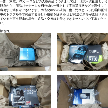
一部、家電、PCケースなどの大型商品につきましては、環境への配慮という
観点から、商品パッケージを梱包材の一部として直接送り状などを添付して
出荷する場合がございます。商品化粧箱の破損・傷・汚れといった理由(配達
中のトラブル等で発生する著しい破損を除き)および発送伝票等が直貼りされ
ていると言う理由の場合、返品・交換はお受けできませんのでご了承くださ
い。
梱包例)