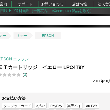
案内
サポート
お問い合わせ
店舗情報
法人営
00円以上で送料無料（一部商品・eXcomputer製品を除く）
ナー
トナー
EPSON
EPSON エプソン
ＥＴカートリッジ イエロー LPC4T9Y
(
0
)
2011年10
お支払い方法
クレジットカード
d払い
PayPay
楽天ペイ
au PAY