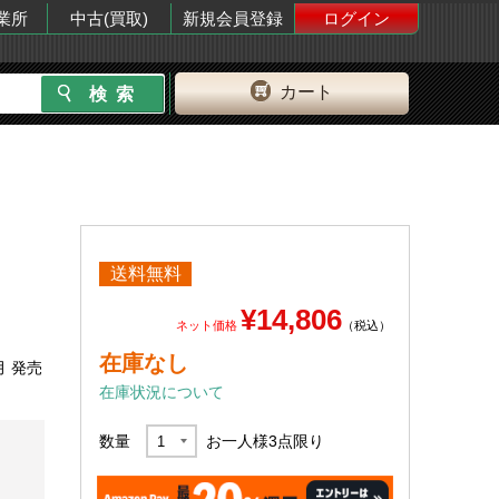
業所
中古(買取)
新規会員登録
ログイン
カート
送料無料
¥14,806
ネット価格
（税込）
在庫なし
月 発売
在庫状況について
数量
お一人様
3
点限り