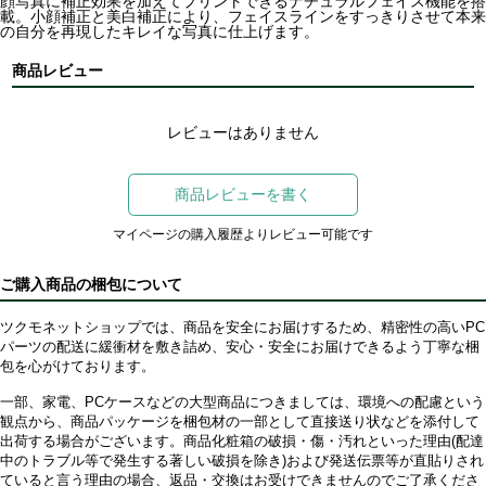
顔写真に補正効果を加えてプリントできるナチュラルフェイス機能を搭
載。小顔補正と美白補正により、フェイスラインをすっきりさせて本来
の自分を再現したキレイな写真に仕上げます。
商品レビュー
レビューはありません
商品レビューを書く
マイページの購入履歴よりレビュー可能です
ご購入商品の梱包について
ツクモネットショップでは、商品を安全にお届けするため、精密性の高いPC
パーツの配送に緩衝材を敷き詰め、安心・安全にお届けできるよう丁寧な梱
包を心がけております。
一部、家電、PCケースなどの大型商品につきましては、環境への配慮という
観点から、商品パッケージを梱包材の一部として直接送り状などを添付して
出荷する場合がございます。商品化粧箱の破損・傷・汚れといった理由(配達
中のトラブル等で発生する著しい破損を除き)および発送伝票等が直貼りされ
ていると言う理由の場合、返品・交換はお受けできませんのでご了承くださ