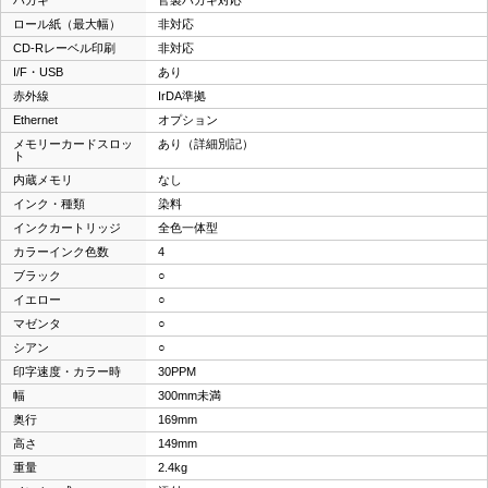
ロール紙（最大幅）
非対応
CD-Rレーベル印刷
非対応
I/F・USB
あり
赤外線
IrDA準拠
Ethernet
オプション
メモリーカードスロッ
あり（詳細別記）
ト
内蔵メモリ
なし
インク・種類
染料
インクカートリッジ
全色一体型
カラーインク色数
4
ブラック
○
イエロー
○
マゼンタ
○
シアン
○
印字速度・カラー時
30PPM
幅
300mm未満
奥行
169mm
高さ
149mm
重量
2.4kg