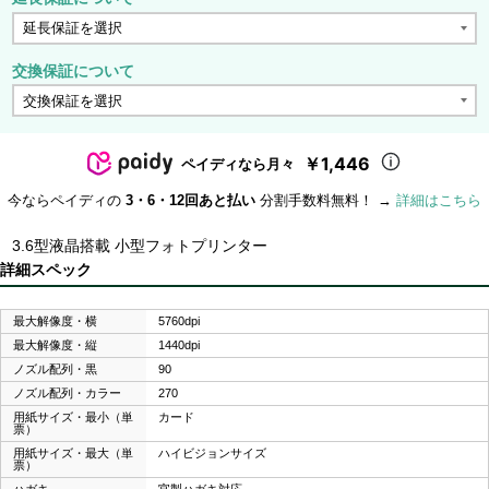
交換保証について
￥1,446
ペイディなら月々
今ならペイディの
3・6・12回あと払い
分割手数料無料！ →
詳細はこちら
3.6型液晶搭載 小型フォトプリンター
詳細スペック
最大解像度・横
5760dpi
最大解像度・縦
1440dpi
ノズル配列・黒
90
ノズル配列・カラー
270
用紙サイズ・最小（単
カード
票）
用紙サイズ・最大（単
ハイビジョンサイズ
票）
ハガキ
官製ハガキ対応