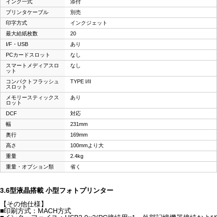
インク一式
添付
プリンタケーブル
別売
印字方式
インクジェット
最大給紙枚数
20
I/F・USB
あり
PCカードスロット
なし
スマートメディアスロ
なし
ット
コンパクトフラッシュ
TYPE I/II
スロット
メモリースティックス
あり
ロット
DCF
対応
幅
231mm
奥行
169mm
高さ
100mmより大
重量
2.4kg
重量・オプション類
省く
3.6型液晶搭載 小型フォトプリンター
【その他仕様】
■印刷方式：MACH方式