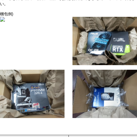
い。
梱包例)