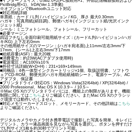
■インターフェイス：USB2.0×2(PC接続用×1、外部記憶機器接続および
PictBridg用×1)、IrDA(Ver.1.3準拠)
※オプションでBluetoothユニット対応
■対応用紙詳細
単票紙：カード / L判 / ハイビジョン / KG、厚さ 最大0.30mm
ハガキ：写真用紙(絹目調)、郵便ハガキ(インクジェット紙/光沢インク
ジェット紙)
シール：ミニフォトシール、フォトシール、フリーカット
■必要マージン
四辺フチなし全面印刷可能用紙サイズ：(カード/L判/ハイビジョン/ハガ
キ/KG) 上下左右0mm
その他用紙サイズのマージン：(ハガキ宛名面)上11mm/左右3mm/下
17mm、(シール)上左右3mm/下17mm
■給紙容量(ASF)：最大20枚
■消費電力：約23W(ACアダプタ使用時)
■電源電圧：AC100V±10％
■外径寸法詳細(W×D×H)：231×169×149mm
■同梱品：4色一体型インクカートリッジ×1個、取扱説明書、ソフトウ
ェアCD-ROM、郵便光沢ハガキ用給紙補助シート、電源ケーブル、AC
アダプタ、保証書
■プリンタドライバ対応OS：Windows Vista(32/64bit) / XP(32/64bit) /
2000 Professional、Mac OS X 10.3.9～ / 10.5～
※Mac OS Xのプリンタドライバには、機能上の制限があります。機能
制限に関しては
こちら
よりご確認ください。またMac OS Xのクラシッ
ク環境では動作いたしません。
■対応メモリーカードスロット、メモリーカード、その他詳細は
こちら
よりご確認ください。
デジタルカメラやカメラ付き携帯電話で撮影した写真を簡単、キレイに
プリント。カラー液晶画面を見ながら写真を選択し、ボタンを押すだけ
でL判サイズ1枚を約30秒でプリント可能。