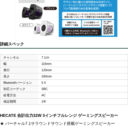
詳細スペック
チャンネル
7.1ch
幅
116mm
奥行
120mm
高さ
160mm
Bluetoothバージョン
5.4
対応コーデック
SBC
給電方法
AC
保証期間
1年
HECATE 合計出力32W 3インチフルレンジ ゲーミングスピーカー
★ バーチャル7.1サラウンドサウンド搭載ゲーミングスピーカー