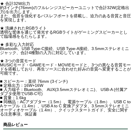
★ 合計32W出力
約3インチ(76mm)のフルレンジスピーカーユニットで合計32W(定格出
力)を出力します。
また、低音を強化するバスレフポートを搭載し、迫力のある音質と音圧
を実現します。
★ 洗練されたRGBライト
透明な筐体を通じて発光するRGBライトがゲーミングスピーカーとし
て臨場感をもたらします。
★ 多彩な入力対応
Bluetooth、USB Type-C接続、USB Type-A接続、3.5mmステレオミニ
ジャック、合計4種類の入力に対応しています。
★ 3つの音質モード
MUSICモード・GAMEモード・MOVIEモードと、3つの異なる音質モー
ドを搭載しており、再生ソースに合わせた好みの音質へ変更することが
可能です。
■ スピーカー：直径 76mm (3インチ)
■ 定格出力：16W+16W
■ 入力端子：Bluetooth、 AUX(3.5mmステレオミニ)、 USB-A (付属ア
ダプタ使用でUSB-C可)
■ 質量：1.6kg
■ 同梱品：ACアダプター（1.5m）、電源ケーブル（1.8m）、USB C to
A ケーブル（1.4m）、USB A to C 変換アダプタ、3.5mmステレオミニ
オーディオケーブル（1.4m）、クイックスタートガイド、安全に関す
る注意事項、保証書
商品レビュー