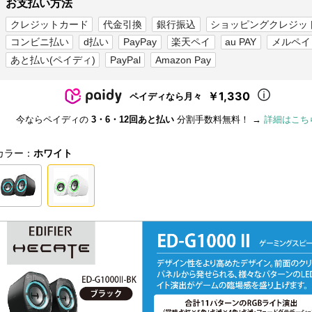
お支払い方法
クレジットカード
代金引換
銀行振込
ショッピングクレジッ
コンビニ払い
d払い
PayPay
楽天ペイ
au PAY
メルペイ
あと払い(ペイディ)
PayPal
Amazon Pay
￥1,330
ペイディなら月々
今ならペイディの
3・6・12回あと払い
分割手数料無料！ →
詳細はこち
カラー：
ホワイト