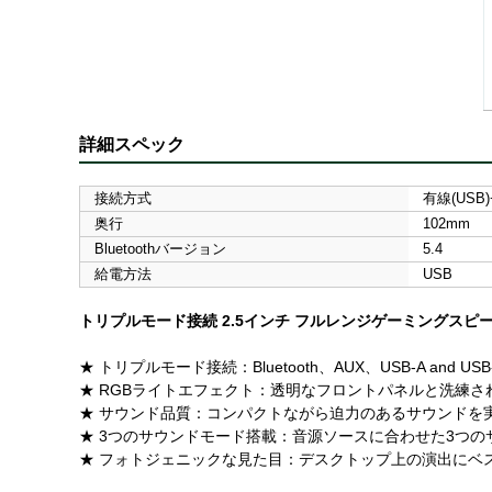
詳細スペック
接続方式
有線(USB)+
奥行
102mm
Bluetoothバージョン
5.4
給電方法
USB
トリプルモード接続 2.5インチ フルレンジゲーミングスピ
★ トリプルモード接続：Bluetooth、AUX、USB-A and U
★ RGBライトエフェクト：透明なフロントパネルと洗練さ
★ サウンド品質：コンパクトながら迫力のあるサウンドを
★ 3つのサウンドモード搭載：音源ソースに合わせた3つの
★ フォトジェニックな見た目：デスクトップ上の演出にベ