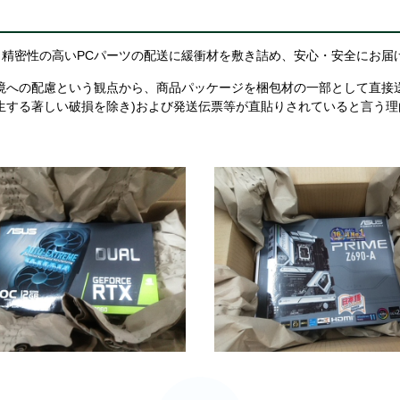
精密性の高いPCパーツの配送に緩衝材を敷き詰め、安心・安全にお届
境への配慮という観点から、商品パッケージを梱包材の一部として直接
生する著しい破損を除き)および発送伝票等が直貼りされていると言う