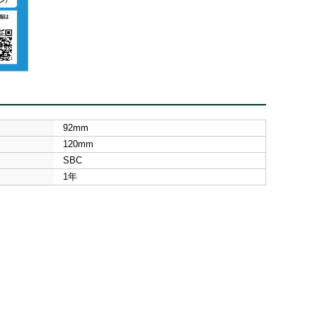
92mm
120mm
SBC
1年