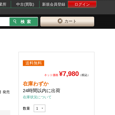
業所
中古(買取)
新規会員登録
ログイン
カート
送料無料
¥7,980
ネット価格
（税込）
在庫わずか
24時間以内に出荷
月 発売
在庫状況について
数量