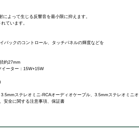
射によって生じる反響音を最小限に抑えます。
されています。
定、プレイバックのコントロール、タッチパネルの輝度などを
径約27mm
ツイーター：15W+15W
)
3.5mmステレオミニ-RCAオーディオケーブル、3.5mmステレオミニ
ド、安全に関する注意事項、保証書