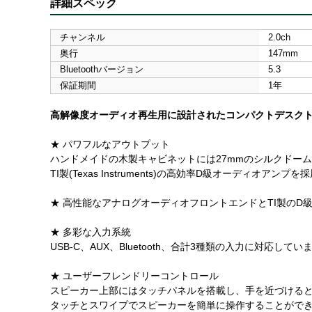
詳細スペック
チャンネル
2.0ch
奥行
147mm
Bluetoothバージョン
5.3
保証期間
1年
高解像度オーディオ再生用に設計されたコンパクトデスクトッ
★ パワフルなアウトプット
ハンドメイドの木製キャビネットには27mmのシルクドーム
TI製(Texas Instruments)の高効率D級オーディ
★ 高性能なアナログオーディオフロントエンドとTI製のD
★ 多彩な入力系統
USB-C、AUX、Bluetooth、合計3種類の入力に対
★ ユーザーフレンドリーコントロール
スピーカー上部にはタッチパネルを搭載し、手を近づける
タッチとスワイプでスピーカーを簡単に操作することがで