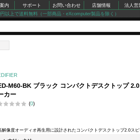
案内
サポート
お問い合わせ
店舗情報
法人営
00円以上で送料無料（一部商品・eXcomputer製品を除く）
ー
EDIFIER
ED-M60-BK ブラック コンパクトデスクトップ 2.
ーカー
(
0
)
高解像度オーディオ再生用に設計されたコンパクトデスクトップ2.0スピ