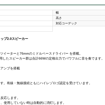
幅
高さ
対応コーデック
プ2.0スピーカー
ツイーターと76mmのミドルベースドライバー を搭載。
オアンプを採用したスピーカー群は合計66Wの定格出力でパワフルに音を奏でます。
級アンプを搭載
応しています。有線・無線接続ともにハイレゾロゴ認定を受けています。
と反応します。
き、使用していない時は自動的に消灯します。