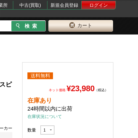
業所
中古(買取)
新規会員登録
ログイン
カート
送料無料
0スピ
¥23,980
ネット価格
（税込）
在庫あり
24時間以内に出荷
在庫状況について
ーカー
数量