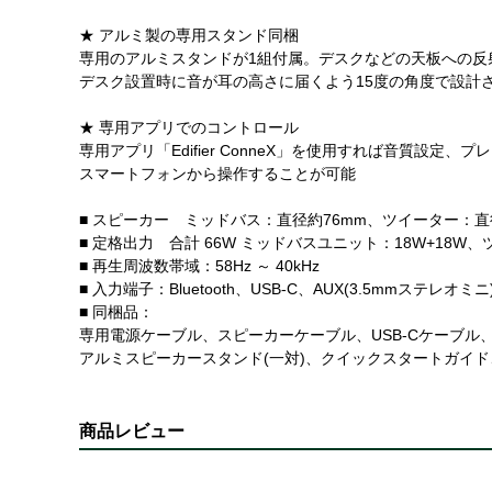
★ アルミ製の専用スタンド同梱
専用のアルミスタンドが1組付属。デスクなどの天板への反
デスク設置時に音が耳の高さに届くよう15度の角度で設計
★ 専用アプリでのコントロール
専用アプリ「Edifier ConneX」を使用すれば音質設
スマートフォンから操作することが可能
■ スピーカー ミッドバス：直径約76mm、ツイーター：直
■ 定格出力 合計 66W ミッドバスユニット：18W+18W、
■ 再生周波数帯域：58Hz ～ 40kHz
■ 入力端子：Bluetooth、USB-C、AUX(3.5mmステレオミニ
■ 同梱品：
専用電源ケーブル、スピーカーケーブル、USB-Cケーブル、
アルミスピーカースタンド(一対)、クイックスタートガイ
商品レビュー