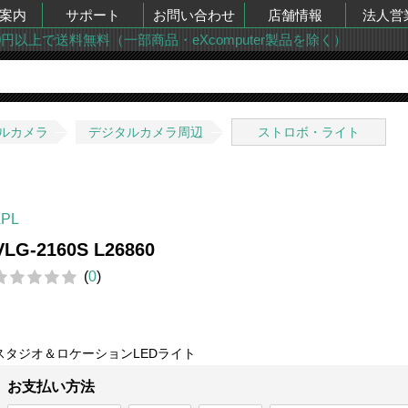
案内
サポート
お問い合わせ
店舗情報
法人営
00円以上で送料無料（一部商品・eXcomputer製品を除く）
ルカメラ
デジタルカメラ周辺
ストロボ・ライト
LPL
VLG-2160S L26860
(
0
)
スタジオ＆ロケーションLEDライト
お支払い方法