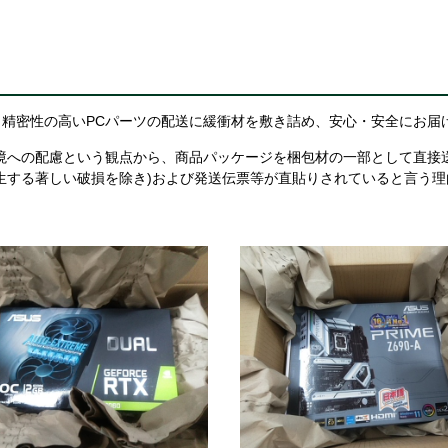
精密性の高いPCパーツの配送に緩衝材を敷き詰め、安心・安全にお届
境への配慮という観点から、商品パッケージを梱包材の一部として直接
生する著しい破損を除き)および発送伝票等が直貼りされていると言う