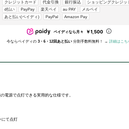
クレジットカード
代金引換
銀行振込
ショッピングクレジッ
d払い
PayPay
楽天ペイ
au PAY
メルペイ
あと払い(ペイディ)
PayPal
Amazon Pay
￥1,500
ペイディなら月々
今ならペイディの
3・6・12回あと払い
分割手数料無料！ →
詳細はこち
種類の電源で点灯できる実用的な仕様です。
リーにて点灯