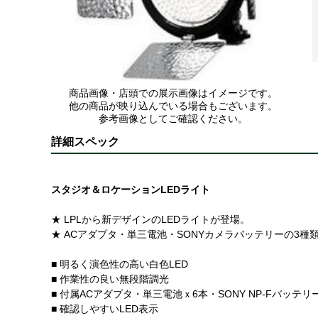
商品画像・店頭での展示画像はイメージです。
他の商品が映り込んでいる場合もございます。
参考画像としてご確認ください。
詳細スペック
スタジオ＆ロケーションLEDライト
★ LPLから新デザインのLEDライトが登場。
★ ACアダプタ・単三電池・SONYカメラバッテリーの3
■ 明るく演色性の高い白色LED
■ 作業性の良い無段階調光
■ 付属ACアダプタ・単三電池ｘ6本・SONY NP-Fバッテ
■ 確認しやすいLED表示