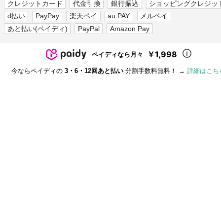
クレジットカード
代金引換
銀行振込
ショッピングクレジッ
d払い
PayPay
楽天ペイ
au PAY
メルペイ
あと払い(ペイディ)
PayPal
Amazon Pay
￥1,998
ペイディなら月々
今ならペイディの
3・6・12回あと払い
分割手数料無料！ →
詳細はこち