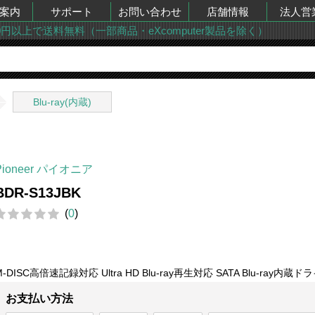
案内
サポート
お問い合わせ
店舗情報
法人営
00円以上で送料無料（一部商品・eXcomputer製品を除く）
Blu-ray(内蔵)
Pioneer パイオニア
BDR-S13JBK
(
0
)
M-DISC高倍速記録対応 Ultra HD Blu-ray再生対応 SATA Blu-ray内蔵ド
お支払い方法