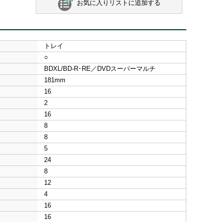
お気に入りリストに追加する
トレイ
○
BDXL/BD-R･RE／DVDスーパーマルチ
181mm
16
2
16
8
8
5
24
8
12
4
16
16