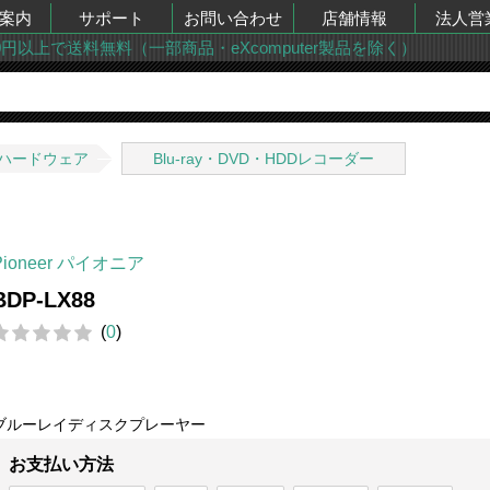
案内
サポート
お問い合わせ
店舗情報
法人営
00円以上で送料無料（一部商品・eXcomputer製品を除く）
ハードウェア
Blu-ray・DVD・HDDレコーダー
Pioneer パイオニア
BDP-LX88
(
0
)
ブルーレイディスクプレーヤー
お支払い方法