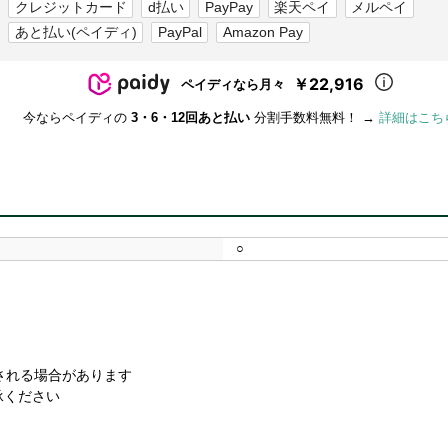
クレジットカード
d払い
PayPay
楽天ペイ
メルペイ
あと払い(ペイディ)
PayPal
Amazon Pay
￥22,916
ペイディなら月々
今ならペイディの
3・6・12回あと払い
分割手数料無料！ →
詳細はこち
○
。
される場合があります
承ください