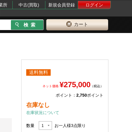
業所
中古(買取)
新規会員登録
ログイン
カート
送料無料
¥275,000
ネット価格
（税込）
ポイント：
2,750
ポイント
在庫なし
在庫状況について
数量
お一人様
3
点限り