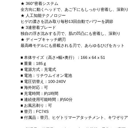
★ 360°密着システム
全方向に動くヘッドで、あご下にもしっかり密着し、深剃
★ 人工知能テクノロジー
ヒゲの濃さを読み取り毎秒13回自動でパワーを調節
★ 3連密着ブレード
独自の浮き沈みする刃で、肌の凹凸にも密着し、深剃り
★ ディープキャッチ網刃
最高峰モデルにも搭載される刃で、あらゆるひげをカット
■ 本体サイズ（高さ×幅×奥行）：166 x 64 x 51
■ 重量：185ｇ
■ 電源方式：充電式
■ 電池：リチウムイオン電池
■ 電圧切替え：100-240V
■ 海外対応：可
■ 充電時間：約1時間
■ 連続使用可能時間：約50分
■ お風呂剃り：可
■ 替刃：FC74S
■ 付属品：替刃、ヒゲトリマーアタッチメント、キワぞり