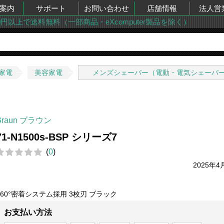
案内
サポート
お問い合わせ
店舗情報
法人営
00円以上で送料無料（一部商品・eXcomputer製品を除く）
家電
美容家電
メンズシェーバー（電動・電気シェーバ
Braun ブラウン
71-N1500s-BSP シリーズ7
(
0
)
2025年4
360°密着システム採用 3枚刃 ブラック
お支払い方法