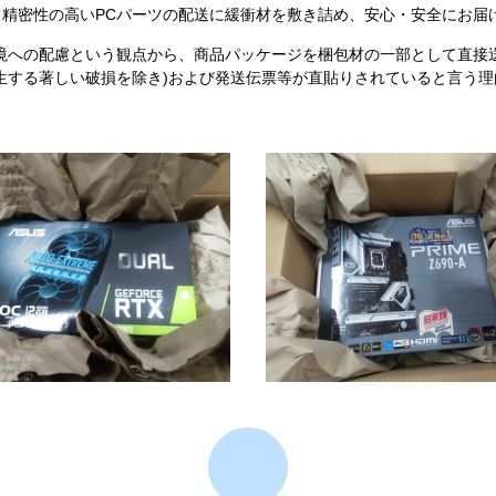
精密性の高いPCパーツの配送に緩衝材を敷き詰め、安心・安全にお届
境への配慮という観点から、商品パッケージを梱包材の一部として直接
生する著しい破損を除き)および発送伝票等が直貼りされていると言う