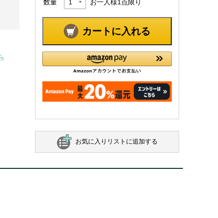
数量
お一人様
1
点限り
カートに入れる
ら
お気に入りリストに追加する