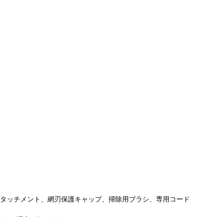
り
アタッチメント、網刃保護キャップ、掃除用ブラシ、専用コード