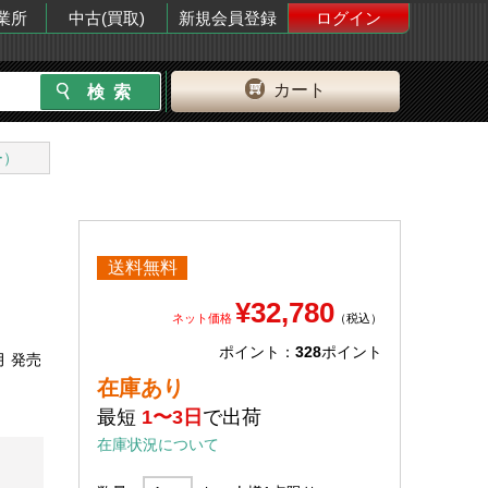
業所
中古(買取)
新規会員登録
ログイン
カート
ー）
送料無料
¥32,780
ネット価格
（税込）
ポイント：
328
ポイント
月 発売
在庫あり
最短
1〜3日
で出荷
在庫状況について