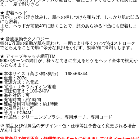
え、一度で剃りきる
★ 密着ヘッド
刃がしっかり浮き沈みし、肌への押しつけを和らげ、しっかり肌の凹凸
にも密着。
また、ヘッドが前後40°に動くことで、顔のあらゆる凹凸にも密着しま
す
★ 音波振動テクノロジー
毎分1万回の振動が肌を震わせ、一度により多くのヒゲを1ストローク
でとらえることで肌に余分な負担をかけず、効率的に深剃りします。
★ ディープキャッチ網刃TM
900パターンの網目が、様々な向きに生えるヒゲをヘッド全体で根元か
らとらえます。
■ 本体サイズ（高さ×幅×奥行）：168×66×44
■ 重量：207g
■ 電源方式：充電式
■ 電池：リチウムイオン電池
■ 電圧切替え：100-240V
■ 海外対応：可
■ 充電時間：約1時間
■ 連続使用可能時間：約1時間
■ お風呂剃り：可
■ 替刃：FC94M
■ 付属品：クリーニングブラシ、専用ポーチ、専用コード
※ 製品及び付属品のデザイン・色・仕様等は予告なく変更される場合
があります
家電商品の初期不良・修理等のサポートに付きましては各メーカーサポ