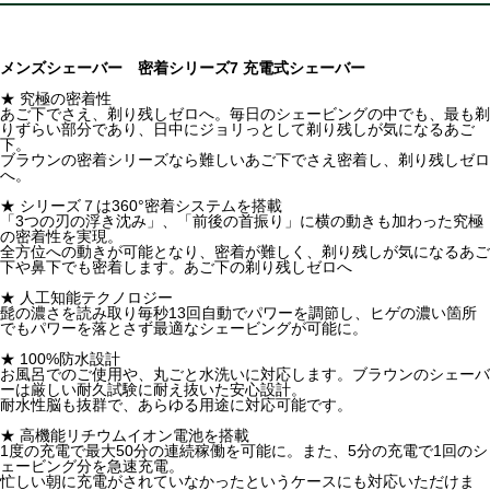
メンズシェーバー 密着シリーズ7 充電式シェーバー
★ 究極の密着性
あご下でさえ、剃り残しゼロへ。毎日のシェービングの中でも、最も剃
りずらい部分であり、日中にジョリっとして剃り残しが気になるあご
下。
ブラウンの密着シリーズなら難しいあご下でさえ密着し、剃り残しゼロ
へ。
★ シリーズ７は360°密着システムを搭載
「3つの刃の浮き沈み」、「前後の首振り」に横の動きも加わった究極
の密着性を実現。
全方位への動きが可能となり、密着が難しく、剃り残しが気になるあご
下や鼻下でも密着します。あご下の剃り残しゼロへ
★ 人工知能テクノロジー
髭の濃さを読み取り毎秒13回自動でパワーを調節し、ヒゲの濃い箇所
でもパワーを落とさず最適なシェービングが可能に。
★ 100%防水設計
お風呂でのご使用や、丸ごと水洗いに対応します。ブラウンのシェーバ
ーは厳しい耐久試験に耐え抜いた安心設計。
耐水性脳も抜群で、あらゆる用途に対応可能です。
★ 高機能リチウムイオン電池を搭載
1度の充電で最大50分の連続稼働を可能に。また、5分の充電で1回のシ
ェービング分を急速充電。
忙しい朝に充電がされていなかったというケースにも対応いただけま