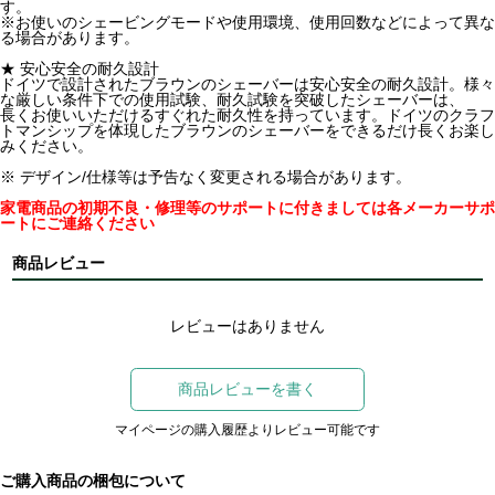
す。
※お使いのシェービングモードや使用環境、使用回数などによって異な
る場合があります。
★ 安心安全の耐久設計
ドイツで設計されたブラウンのシェーバーは安心安全の耐久設計。様々
な厳しい条件下での使用試験、耐久試験を突破したシェーバーは、
長くお使いいただけるすぐれた耐久性を持っています。ドイツのクラフ
トマンシップを体現したブラウンのシェーバーをできるだけ長くお楽し
みください。
※ デザイン/仕様等は予告なく変更される場合があります。
家電商品の初期不良・修理等のサポートに付きましては各メーカーサポ
ートにご連絡ください
商品レビュー
レビューはありません
商品レビューを書く
マイページの購入履歴よりレビュー可能です
ご購入商品の梱包について