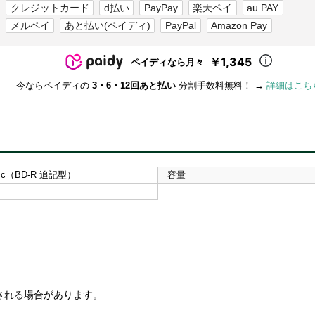
クレジットカード
d払い
PayPay
楽天ペイ
au PAY
メルペイ
あと払い(ペイディ)
PayPal
Amazon Pay
￥1,345
ペイディなら月々
今ならペイディの
3・6・12回あと払い
分割手数料無料！ →
詳細はこち
Disc（BD-R 追記型）
容量
される場合があります。