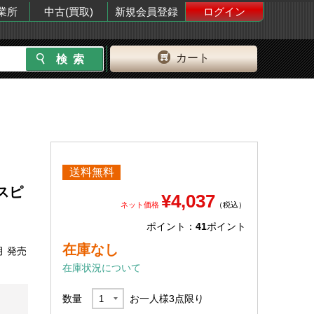
業所
中古(買取)
新規会員登録
ログイン
カート
送料無料
スピ
¥4,037
ネット価格
（税込）
ポイント：
41
ポイント
在庫なし
月 発売
在庫状況について
数量
お一人様
3
点限り