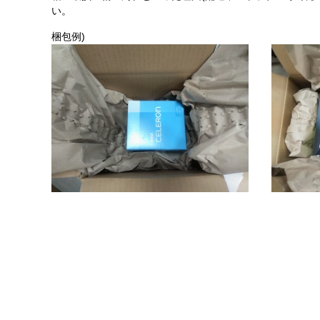
い。
梱包例)