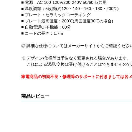
■ 電源：AC 100-120V/200-240V 50/60Hz共用
■ 温度調節：5段階(約120・140・160・180・200℃)
■ プレート：セラミックコーティング
■ プレート最高温度：200℃(周囲温度30℃の場合)
■ 自動電源OFF機能：60分
■ コードの長さ：1.7m
◎ 詳細な仕様についてはメーカーサイトからご確認くださ
※ デザイン/仕様等は予告なく変更される場合があります。
これによる返品/交換は受け付けることはできませんので
家電商品の初期不良・修理等のサポートに付きましては各
商品レビュー