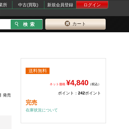
業所
中古(買取)
新規会員登録
ログイン
カート
送料無料
¥4,840
ネット価格
（税込）
ポイント：
242
ポイント
月 発売
完売
在庫状況について