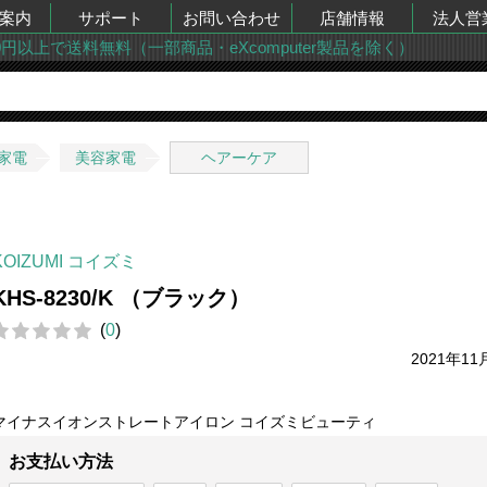
案内
サポート
お問い合わせ
店舗情報
法人営
00円以上で送料無料（一部商品・eXcomputer製品を除く）
家電
美容家電
ヘアーケア
KOIZUMI コイズミ
KHS-8230/K （ブラック）
(
0
)
2021年11
マイナスイオンストレートアイロン コイズミビューティ
お支払い方法