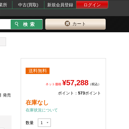
業所
中古(買取)
新規会員登録
ログイン
カート
送料無料
¥57,288
ネット価格
（税込）
ポイント：
573
ポイント
月 発売
在庫なし
在庫状況について
数量