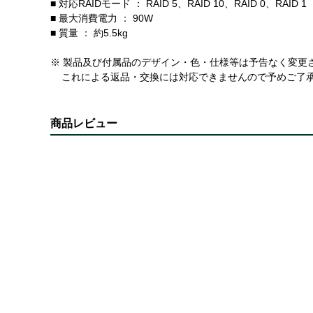
■ 対応RAIDモード ： RAID 5、RAID 10、RAID 0、RAID 1
■ 最大消費電力 ： 90W
■ 質量 ： 約5.5kg
※ 製品及び付属品のデザイン・色・仕様等は予告なく変更
これによる返品・交換には対応できませんので予めご了
商品レビュー