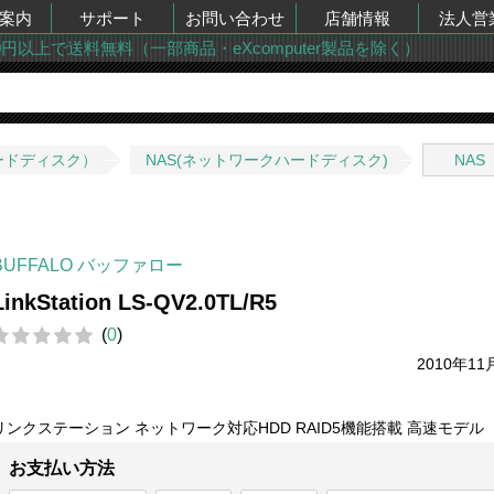
案内
サポート
お問い合わせ
店舗情報
法人営
00円以上で送料無料（一部商品・eXcomputer製品を除く）
ードディスク）
NAS(ネットワークハードディスク)
NAS
BUFFALO バッファロー
LinkStation LS-QV2.0TL/R5
(
0
)
2010年11
リンクステーション ネットワーク対応HDD RAID5機能搭載 高速モデル
お支払い方法