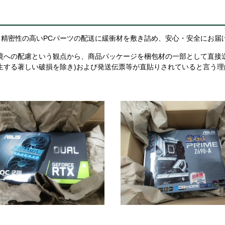
精密性の高いPCパーツの配送に緩衝材を敷き詰め、安心・安全にお届
境への配慮という観点から、商品パッケージを梱包材の一部として直接
生する著しい破損を除き)および発送伝票等が直貼りされていると言う