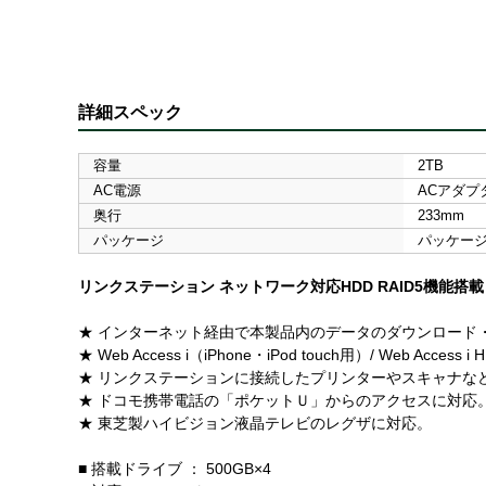
詳細スペック
容量
2TB
AC電源
ACアダプ
奥行
233mm
パッケージ
パッケー
リンクステーション ネットワーク対応HDD RAID5機能搭載
★ インターネット経由で本製品内のデータのダウンロード
★ Web Access i（iPhone・iPod touch用）/ We
★ リンクステーションに接続したプリンターやスキャナな
★ ドコモ携帯電話の「ポケットＵ」からのアクセスに対応
★ 東芝製ハイビジョン液晶テレビのレグザに対応。
■ 搭載ドライブ ： 500GB×4