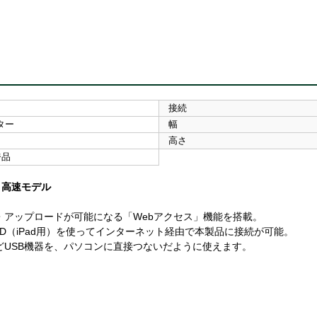
接続
ター
幅
高さ
ジ品
 高速モデル
・アップロードが可能になる「Webアクセス」機能を搭載。
b Access i HD（iPad用）を使ってインターネット経由で本製品に接続が可能。
どUSB機器を、パソコンに直接つないだように使えます。
。