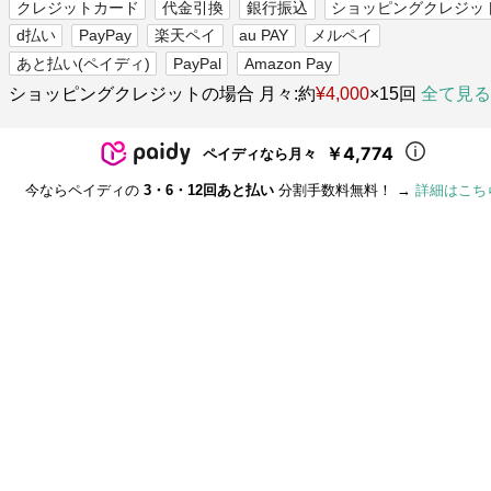
クレジットカード
代金引換
銀行振込
ショッピングクレジッ
d払い
PayPay
楽天ペイ
au PAY
メルペイ
あと払い(ペイディ)
PayPal
Amazon Pay
ショッピングクレジットの場合 月々:約
¥4,000
×15回
全て見る
￥4,774
ペイディなら月々
今ならペイディの
3・6・12回あと払い
分割手数料無料！ →
詳細はこち