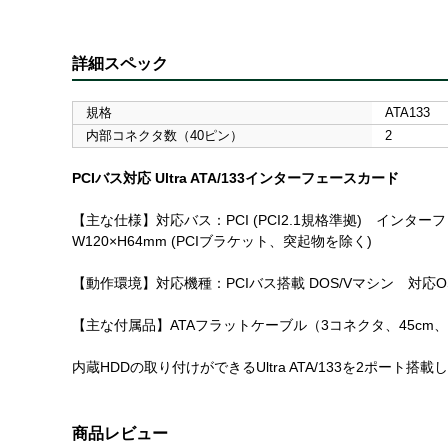
詳細スペック
規格
ATA133
内部コネクタ数（40ピン）
2
PCIバス対応 Ultra ATA/133インターフェースカード
【主な仕様】対応バス：PCI (PCI2.1規格準拠) インターフェ
W120×H64mm (PCIブラケット、突起物を除く)
【動作環境】対応機種：PCIバス搭載 DOS/Vマシン 対応OS：Windows 
【主な付属品】ATAフラットケーブル（3コネクタ、45cm
内蔵HDDの取り付けができるUltra ATA/133を2ポート搭
商品レビュー