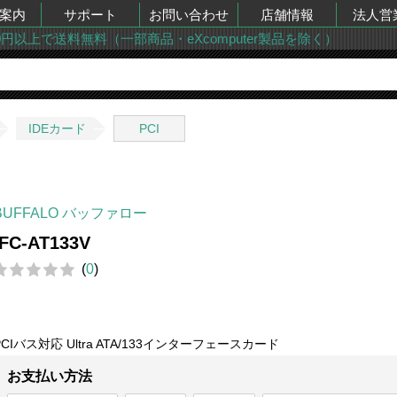
案内
サポート
お問い合わせ
店舗情報
法人営
00円以上で送料無料（一部商品・eXcomputer製品を除く）
IDEカード
PCI
BUFFALO バッファロー
IFC-AT133V
(
0
)
PCIバス対応 Ultra ATA/133インターフェースカード
お支払い方法