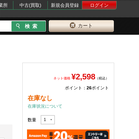
業所
中古(買取)
新規会員登録
ログイン
カート
¥2,598
ネット価格
（税込）
ポイント：
26
ポイント
在庫なし
在庫状況について
数量