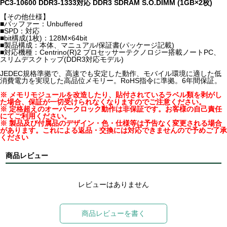
PC3-10600 DDR3-1333対応 DDR3 SDRAM S.O.DIMM (1GB×2枚)
【その他仕様】
■バッファー：Unbuffered
■SPD：対応
■bit構成(1枚)：128M×64bit
■製品構成：本体、マニュアル/保証書(パッケージ記載)
■対応機種：Centrino(R)2 プロセッサーテクノロジー搭載ノートPC、
スリムデスクトップ(DDR3対応モデル)
JEDEC規格準拠で、高速でも安定した動作、モバイル環境に適した低
消費電力を実現した高品位メモリー。RoHS指令に準拠。6年間保証。
※ メモリモジュールを改造したり、貼付されているラベル類を剥がし
た場合、保証が一切受けられなくなりますのでご注意ください。
※ 定格超えのオーバークロック動作は非保証です。お客様の自己責任
にてご利用ください。
※ 製品及び付属品のデザイン・色・仕様等は予告なく変更される場合
があります。これによる返品・交換には対応できませんので予めご了承
ください
商品レビュー
レビューはありません
商品レビューを書く