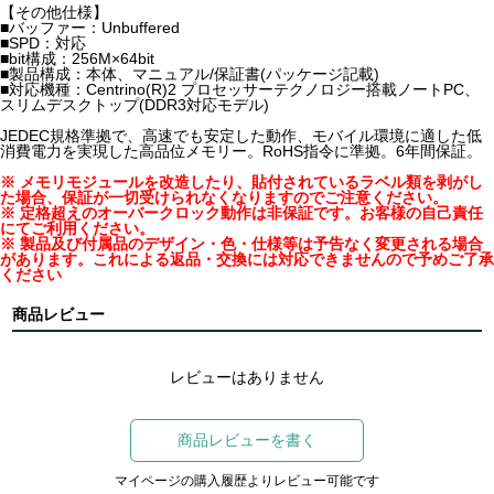
【その他仕様】
■バッファー：Unbuffered
■SPD：対応
■bit構成：256M×64bit
■製品構成：本体、マニュアル/保証書(パッケージ記載)
■対応機種：Centrino(R)2 プロセッサーテクノロジー搭載ノートPC、
スリムデスクトップ(DDR3対応モデル)
JEDEC規格準拠で、高速でも安定した動作、モバイル環境に適した低
消費電力を実現した高品位メモリー。RoHS指令に準拠。6年間保証。
※ メモリモジュールを改造したり、貼付されているラベル類を剥がし
た場合、保証が一切受けられなくなりますのでご注意ください。
※ 定格超えのオーバークロック動作は非保証です。お客様の自己責任
にてご利用ください。
※ 製品及び付属品のデザイン・色・仕様等は予告なく変更される場合
があります。これによる返品・交換には対応できませんので予めご了承
ください
商品レビュー
レビューはありません
商品レビューを書く
マイページの購入履歴よりレビュー可能です