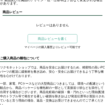
※ 製品及び付属品のデザイン・色・仕様等は予告なく変更される場合
があります。
商品レビュー
レビューはありません
商品レビューを書く
マイページの購入履歴よりレビュー可能です
ご購入商品の梱包について
ツクモネットショップでは、商品を安全にお届けするため、精密性の高いPC
パーツの配送に緩衝材を敷き詰め、安心・安全にお届けできるよう丁寧な梱
包を心がけております。
一部、家電、PCケースなどの大型商品につきましては、環境への配慮という
観点から、商品パッケージを梱包材の一部として直接送り状などを添付して
出荷する場合がございます。商品化粧箱の破損・傷・汚れといった理由(配達
中のトラブル等で発生する著しい破損を除き)および発送伝票等が直貼りされ
ていると言う理由の場合、返品・交換はお受けできませんのでご了承くださ
い。