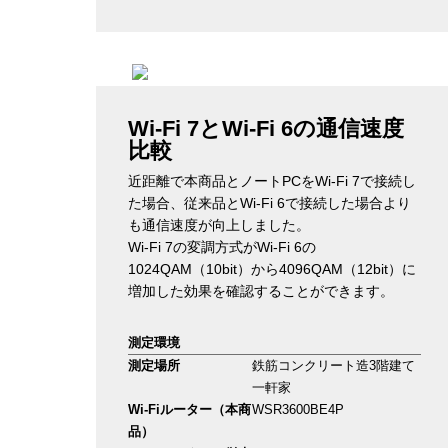
Wi-Fi 7とWi-Fi 6の通信速度
比較
近距離で本商品とノートPCをWi-Fi 7で接続し
た場合、従来品とWi-Fi 6で接続した場合より
も通信速度が向上しました。
Wi-Fi 7の変調方式がWi-Fi 6の
1024QAM（10bit）から4096QAM（12bit）に
増加した効果を確認することができます。
測定環境
測定場所
鉄筋コンクリート造3階建て
一軒家
Wi-Fiルーター（本商
WSR3600BE4P
品）