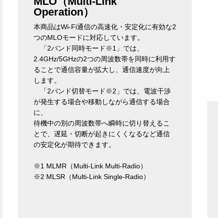
MLO（Multi-Link
Operation）
本商品はWi-Fi通信の高速化・安定化に有効な2
つのMLOモードに対応しています。
「2バンド同時モード※1」では、
2.4GHz/5GHzの2つの周波数帯を同時に利用す
ることで通信容量が拡大し、通信速度が向上
します。
「2バンド切替モード※2」では、電波干渉
が発生する場合や移動しながら通信する場合
に、
待機中の別の周波数帯へ瞬時に切り替えるこ
とで、遅延・切断が起きにくくなるなど通信
の安定化が期待できます。
※1 MLMR（Multi-Link Multi-Radio）
※2 MLSR（Multi-Link Single-Radio）