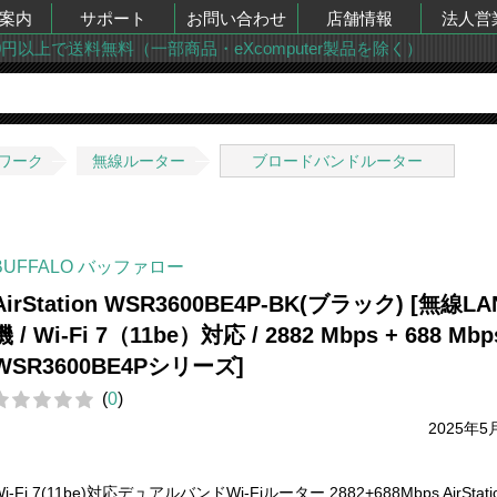
案内
サポート
お問い合わせ
店舗情報
法人営
00円以上で送料無料（一部商品・eXcomputer製品を除く）
ワーク
無線ルーター
ブロードバンドルーター
BUFFALO バッファロー
AirStation WSR3600BE4P-BK(ブラック) [無線L
機 / Wi-Fi 7（11be）対応 / 2882 Mbps + 688 Mbps
WSR3600BE4Pシリーズ]
(
0
)
2025年5
Wi-Fi 7(11be)対応デュアルバンドWi-Fiルーター 2882+688Mbps AirStati