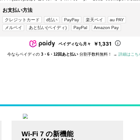
お支払い方法
クレジットカード
d払い
PayPay
楽天ペイ
au PAY
メルペイ
あと払い(ペイディ)
PayPal
Amazon Pay
￥1,331
ペイディなら月々
今ならペイディの
3・6・12回あと払い
分割手数料無料！ →
詳細はこち
Wi-Fi 7 の新機能