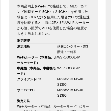
本商品同士をWi-Fi 7で接続して、MLO（2バ
ンド同時モード 5GHz + 2.4GHz）を使用した
場合と5GHzだけを使用した場合のPCの通信速
度を比較すると、特に2Fと3FのWi-Fiルーター
から遠い箇所でMLOを使用した場合の速度が
大きく向上しました。
測定環境
測定場所
鉄筋コンクリート造3
階建て一軒家
Wi-Fiルーター（本商品、ル
WSR3600BE4P
ーターモード）
中継機（本商品、中継機モ
WSR3600BE4P
ード）
クライアントPC
Minisforum MS-01
S1390
サーバーPC
Minisforum MS-01
S1390
測定方法
Wi-Fiルーター（本商品、ルーターモード）にサー