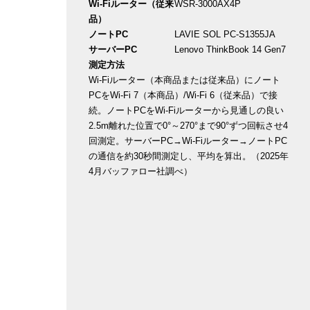
Wi-Fiルーター（従来
WSR-3000AX4P
品）
ノートPC
LAVIE SOL PC-S1355JA
サーバーPC
Lenovo ThinkBook 14 Gen7
測定方法
Wi-Fiルーター（本商品または従来品）にノート
PCをWi-Fi 7（本商品）/Wi-Fi 6（従来品）で接
続。ノートPCをWi-Fiルーターから見通しの良い
2.5m離れた位置で0°～270°まで90°ずつ回転させ4
回測定。サーバーPC→Wi-Fiルーター→ノートPC
の通信を約30秒間測定し、平均を算出。（2025年
4月バッファロー社調べ）