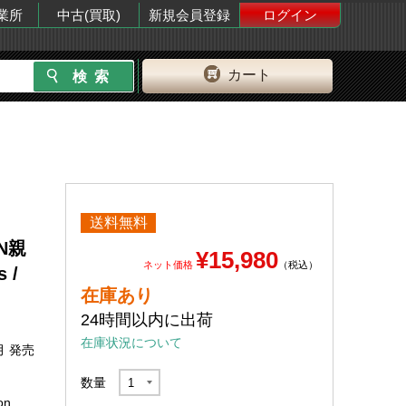
業所
中古(買取)
新規会員登録
ログイン
カート
送料無料
AN親
¥15,980
ネット価格
（税込）
 /
在庫あり
24時間以内に出荷
在庫状況について
月 発売
数量
on