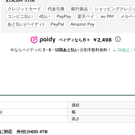
クレジットカード
代金引換
銀行振込
ショッピングクレジ
コンビニ払い
d払い
PayPay
楽天ペイ
au PAY
メルペ
あと払い(ペイディ)
PayPal
Amazon Pay
￥2,498
ペイディなら月々
今ならペイディの
3・6・12回あと払い
分割手数料無料！ →
詳細はこ
接続
)
幅
高さ
に対応 外付けHDD 4TB