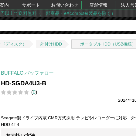
案内
サポート
お問い合わせ
店舗情報
法人営
00円以上で送料無料（一部商品・eXcomputer製品を除く）
ードディスク）
外付けHDD
ポータブルHDD（USB接続）
BUFFALO バッファロー
HD-SGDA4U3-B
(
0
)
2024年1
Seagate製ドライブ内蔵 CMR方式採用 テレビやレコーダーに対応 
HDD 4TB
お支払い方法