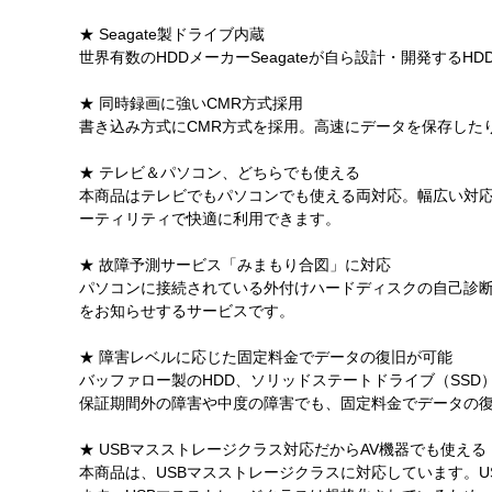
★ Seagate製ドライブ内蔵
世界有数のHDDメーカーSeagateが自ら設計・開発するHD
★ 同時録画に強いCMR方式採用
書き込み方式にCMR方式を採用。高速にデータを保存した
★ テレビ＆パソコン、どちらでも使える
本商品はテレビでもパソコンでも使える両対応。幅広い対応
ーティリティで快適に利用できます。
★ 故障予測サービス「みまもり合図」に対応
パソコンに接続されている外付けハードディスクの自己診断機
をお知らせするサービスです。
★ 障害レベルに応じた固定料金でデータの復旧が可能
バッファロー製のHDD、ソリッドステートドライブ（SS
保証期間外の障害や中度の障害でも、固定料金でデータの復
★ USBマスストレージクラス対応だからAV機器でも使える
本商品は、USBマスストレージクラスに対応しています。