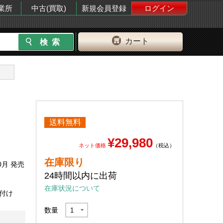
業所
中古(買取)
新規会員登録
ログイン
カート
送料無料
¥29,980
ネット価格
（税込）
在庫限り
0月 発売
24時間以内に出荷
在庫状況について
外付け
数量