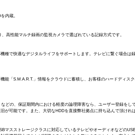
Dを内蔵。
り、高性能マルチ録画の監視カメラで選ばれている記録方式です。
機種で快適なデジタルライフをサポートします。テレビに繋ぐ場合は録
能「S.M.A.R.T.」情報をクラウドに蓄積し、お客様のハードディ
D）などの、保証期間内における軽度の論理障害なら、ユーザー登録をし
旧が可能です。また、大切なHDDを直接弊社拠点に持ち込んで頂けれ
USBマスストレージクラスに対応しているテレビやオーディオなどのU