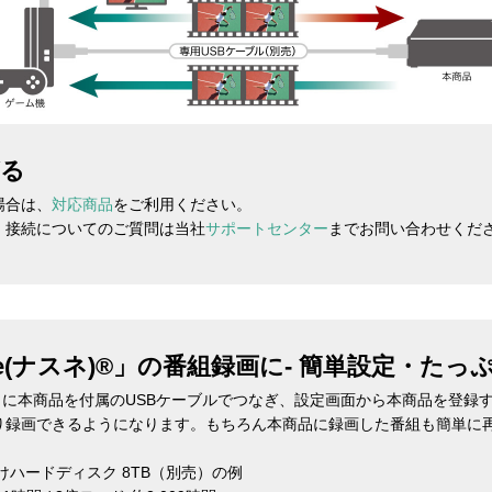
がる
場合は、
対応商品
をご利用ください。
、接続についてのご質問は当社
サポートセンター
までお問い合わせくだ
sne(ナスネ)®」の番組録画に- 簡単設定・たっ
スネ)®」に本商品を付属のUSBケーブルでつなぎ、設定画面から本商品を登
り録画できるようになります。もちろん本商品に録画した番組も簡単に再
付けハードディスク 8TB（別売）の例