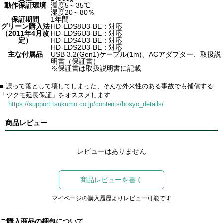
動作保証環境
温度5～35℃
湿度20～80％
保証期間
1年間
グリーン購入法
HD-EDS8U3-BE：対応
（2011年4月改
HD-EDS6U3-BE：対応
定）
HD-EDS4U3-BE：対応
HD-EDS2U3-BE：対応
主な付属品
USB 3.2(Gen1)ケーブル(1m)、ACアダプター、取扱説
明書（保証書）
※保証書は取扱説明書に記載
■ 誤って落として壊してしまった、そんな外来性のある事故でも補償する
「ツクモ延長保証」をオススメします
https://support.tsukumo.co.jp/contents/hosyo_details/
商品レビュー
レビューはありません
商品レビューを書く
マイページの購入履歴よりレビュー可能です
ご購入商品の梱包について