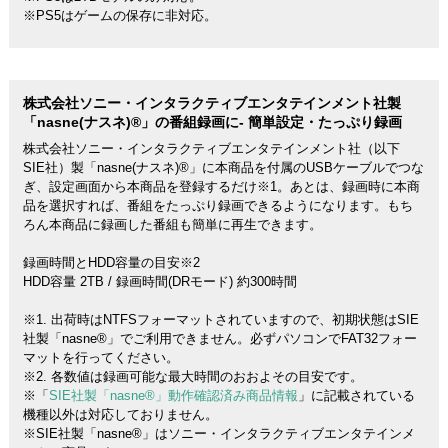
※PS5はゲームの保存に非対応。
株式会社ソニー・インタラクティブエンタテインメント社製
「nasne(ナスネ)®」の番組録画に- 簡単設定・たっぷり録画
株式会社ソニー・インタラクティブエンタテインメント社（以下
SIE社）製「nasne(ナスネ)®」に本商品を付属のUSBケーブルでつな
ぎ、設定画面から本商品を登録するだけ※1。あとは、録画時に本商
品を選択すれば、番組をたっぷり録画できるようになります。もち
ろん本商品に録画した番組も簡単に再生できます。
録画時間とHDD容量の目安※2
HDD容量 2TB / 録画時間(DRモード) 約300時間
※1. 出荷時はNTFSフォーマットされていますので、初期状態はSIE
社製「nasne®」でご利用できません。必ずパソコンでFAT32フォー
マットを行ってください。
※2. 各数値は録画可能な最大時間のおおよその目安です。
※「
SIE社製「nasne®」動作確認済み商品情報
」に記載されている
機種以外は対応しておりません。
※SIE社製「nasne®」はソニー・インタラクティブエンタテインメ