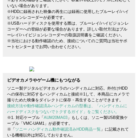
いない場合があります。
※HDDに録画された映像の再生には録画に使用したブルーレイ/ハイ
ビジョンレコーダーが必要です。
※USBハードディスクを使用する際は、ブルーレイ/ハイビジョンレ
コーダーへの登録が必要な場合があります。詳しい取付方法はブル
ーレイ/ハイビジョンレコーダーの取扱説明書をご確認ください。
※当社における動作確認のため、接続についてのご質問は当社サポ
ートセンターまでお問い合わせください。
ビデオカメラやゲーム機にもつながる
ソニー製デジタルビデオカメラのハンディカムに対応。外付けHDD
への保存に対応するハンディカムと接続※1して、本商品にカメラで
撮りためた映像をダイレクトに保存・再生することができます。
接続方法や動作確認済みハンディカムの型番は、「ハンディカムに
ハードディスクをつないでトクするガイド」をご覧ください。
※1. 対応ケーブル「
AUM20MA03
」もしくは、ソニー製USB変換ケ
ーブル「VMC-UAM1」が必要です。
※「
ソニー ハンディカム動作確認済みHDD商品一覧
」に記載されて
いる機種以外は対応しておりません。