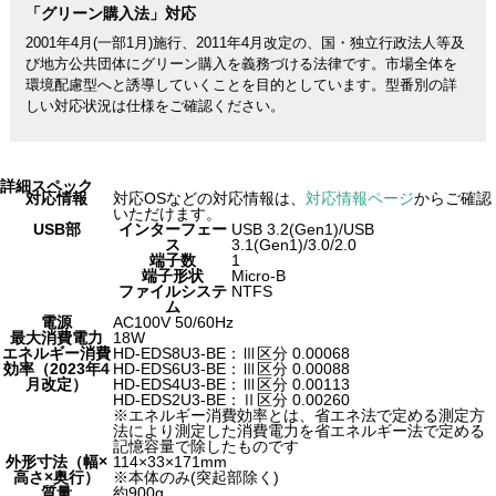
「グリーン購入法」対応
2001年4月(一部1月)施行、2011年4月改定の、国・独立行政法人等及
び地方公共団体にグリーン購入を義務づける法律です。市場全体を
環境配慮型へと誘導していくことを目的としています。型番別の詳
しい対応状況は仕様をご確認ください。
詳細スペック
対応情報
対応OSなどの対応情報は、
対応情報ページ
からご確認
いただけます。
USB部
インターフェー
USB 3.2(Gen1)/USB
ス
3.1(Gen1)/3.0/2.0
端子数
1
端子形状
Micro-B
ファイルシステ
NTFS
ム
電源
AC100V 50/60Hz
最大消費電力
18W
エネルギー消費
HD-EDS8U3-BE：Ⅲ区分 0.00068
効率（2023年4
HD-EDS6U3-BE：Ⅲ区分 0.00088
月改定）
HD-EDS4U3-BE：Ⅲ区分 0.00113
HD-EDS2U3-BE：Ⅱ区分 0.00260
※エネルギー消費効率とは、省エネ法で定める測定方
法により測定した消費電力を省エネルギー法で定める
記憶容量で除したものです
外形寸法（幅×
114×33×171mm
高さ×奥行）
※本体のみ(突起部除く)
質量
約900g