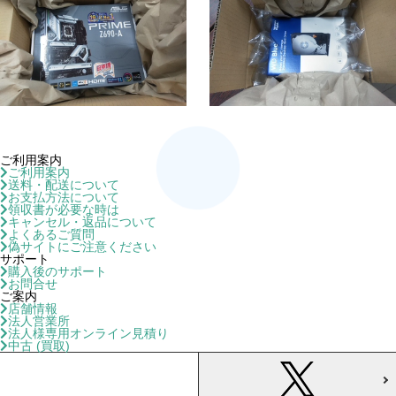
ご利用案内
ご利用案内
送料・配送について
お支払方法について
領収書が必要な時は
キャンセル・返品について
よくあるご質問
偽サイトにご注意ください
サポート
購入後のサポート
お問合せ
ご案内
店舗情報
法人営業所
法人様専用オンライン見積り
中古 (買取)