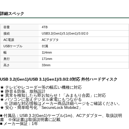
詳細スペック
容量
4TB
接続
USB3.2(Gen1)/3.1(Gen1)/3.0/2.0
AC電源
ACアダプタ
USBケーブル
付属
幅
114mm
奥行
171mm
高さ
33mm
USB 3.2(Gen1)/USB 3.1(Gen1)/3.0/2.0対応 外付ハードディスク
★ テレビやレコーダー等の幅広い機種に対応
★ 静音＆防振、放熱設計
★ 異常を検知したら即お知らせ！「みまもり合図」に対応
★ パソコンに加えデジタル家電にもつながる
※ 詳細な対応情報はメーカー商品詳細ページをご確認ください。
★ 安心・簡単暗号化「SecureLock Mobile2」
■ 付属品：USB 3.2(Gen1)ケーブル(1m)、ACアダプター、取扱説明
書 ※保証書は取扱説明書に記載
■ メーカー保証：1年