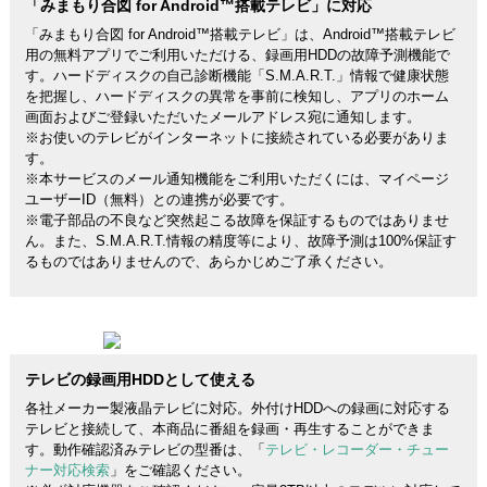
「みまもり合図 for Android™搭載テレビ」に対応
「みまもり合図 for Android™搭載テレビ」は、Android™搭載テレビ
用の無料アプリでご利用いただける、録画用HDDの故障予測機能で
す。ハードディスクの自己診断機能「S.M.A.R.T.」情報で健康状態
を把握し、ハードディスクの異常を事前に検知し、アプリのホーム
画面およびご登録いただいたメールアドレス宛に通知します。
※お使いのテレビがインターネットに接続されている必要がありま
す。
※本サービスのメール通知機能をご利用いただくには、マイページ
ユーザーID（無料）との連携が必要です。
※電子部品の不良など突然起こる故障を保証するものではありませ
ん。また、S.M.A.R.T.情報の精度等により、故障予測は100%保証す
るものではありませんので、あらかじめご了承ください。
テレビの録画用HDDとして使える
各社メーカー製液晶テレビに対応。外付けHDDへの録画に対応する
テレビと接続して、本商品に番組を録画・再生することができま
す。動作確認済みテレビの型番は、「
テレビ・レコーダー・チュー
ナー対応検索
」をご確認ください。