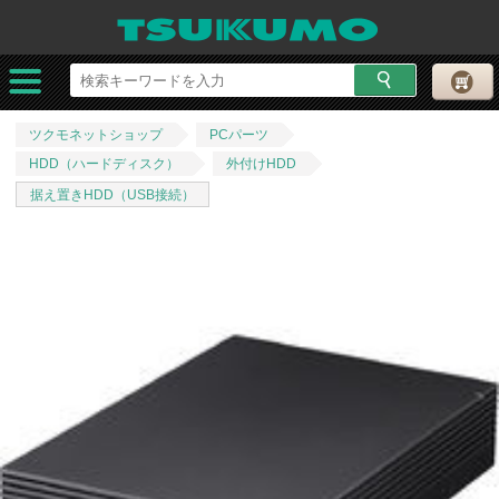
ツクモネットショップ
PCパーツ
HDD（ハードディスク）
外付けHDD
据え置きHDD（USB接続）