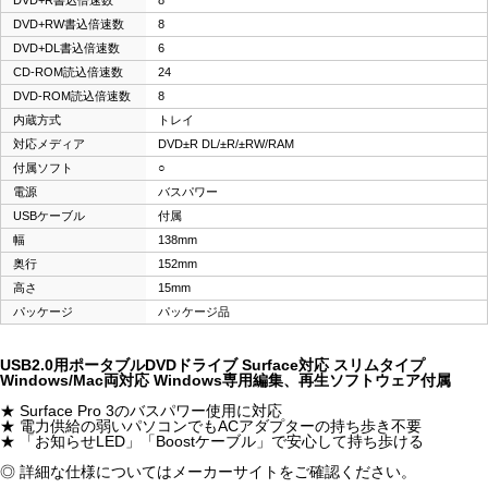
DVD+RW書込倍速数
8
DVD+DL書込倍速数
6
CD-ROM読込倍速数
24
DVD-ROM読込倍速数
8
内蔵方式
トレイ
対応メディア
DVD±R DL/±R/±RW/RAM
付属ソフト
○
電源
バスパワー
USBケーブル
付属
幅
138mm
奥行
152mm
高さ
15mm
パッケージ
パッケージ品
USB2.0用ポータブルDVDドライブ Surface対応 スリムタイプ
Windows/Mac両対応 Windows専用編集、再生ソフトウェア付属
★ Surface Pro 3のバスパワー使用に対応
★ 電力供給の弱いパソコンでもACアダプターの持ち歩き不要
★ 「お知らせLED」「Boostケーブル」で安心して持ち歩ける
◎ 詳細な仕様についてはメーカーサイトをご確認ください。