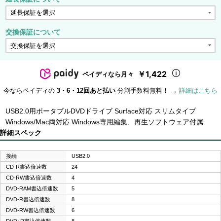
交換保証について
￥1,422
ペイディなら月々
今ならペイディの
3・6・12回あと払い
分割手数料無料！ →
詳細はこちら
USB2.0用ポータブルDVDドライブ Surface対応 スリムタイプ
Windows/Mac両対応 Windows専用編集、再生ソフトウェア付属
詳細スペック
接続
USB2.0
CD-R書込倍速数
24
CD-RW書込倍速数
4
DVD-RAM書込倍速数
5
DVD-R書込倍速数
8
DVD-RW書込倍速数
6
DVD+R書込倍速数
8