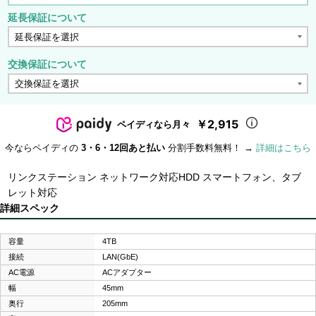
延長保証について
交換保証について
￥2,915
ペイディなら月々
今ならペイディの
3・6・12回あと払い
分割手数料無料！ →
詳細はこちら
リンクステーション ネットワーク対応HDD スマートフォン、タブ
レット対応
詳細スペック
容量
4TB
接続
LAN(GbE)
AC電源
ACアダプター
幅
45mm
奥行
205mm