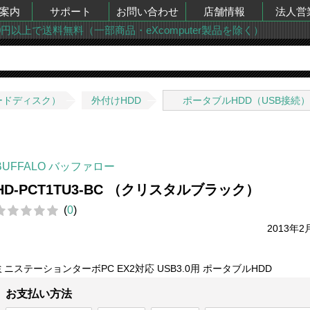
案内
サポート
お問い合わせ
店舗情報
法人営
00円以上で送料無料（一部商品・eXcomputer製品を除く）
ードディスク）
外付けHDD
ポータブルHDD（USB接続）
BUFFALO バッファロー
HD-PCT1TU3-BC （クリスタルブラック）
(
0
)
2013年2
ミニステーションターボPC EX2対応 USB3.0用 ポータブルHDD
お支払い方法