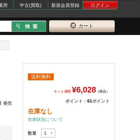
業所
中古(買取)
新規会員登録
ログイン
カート
送料無料
¥6,028
ネット価格
（税込）
ポイント：
61
ポイント
月 発売
在庫なし
在庫状況について
数量