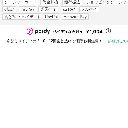
クレジットカード
代金引換
銀行振込
ショッピングクレジッ
d払い
PayPay
楽天ペイ
au PAY
メルペイ
あと払い(ペイディ)
PayPal
Amazon Pay
￥1,004
ペイディなら月々
今ならペイディの
3・6・12回あと払い
分割手数料無料！ →
詳細はこち