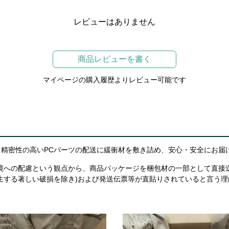
レビューはありません
商品レビューを書く
マイページの購入履歴よりレビュー可能です
精密性の高いPCパーツの配送に緩衝材を敷き詰め、安心・安全にお届
境への配慮という観点から、商品パッケージを梱包材の一部として直接
生する著しい破損を除き)および発送伝票等が直貼りされていると言う